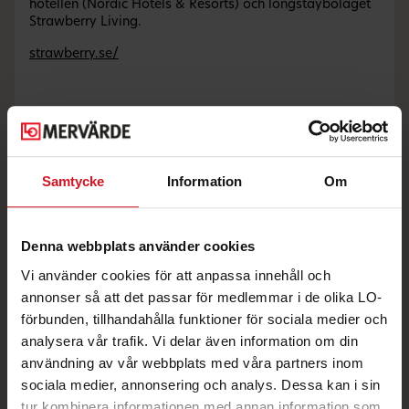
hotellen (Nordic Hotels & Resorts) och longstaybolaget
Strawberry Living.
strawberry.se/
Andra erbjudanden du kanske gillar
Samtycke
Information
Om
Denna webbplats använder cookies
Vi använder cookies för att anpassa innehåll och
annonser så att det passar för medlemmar i de olika LO-
förbunden, tillhandahålla funktioner för sociala medier och
analysera vår trafik. Vi delar även information om din
användning av vår webbplats med våra partners inom
Bo på Strawberry med
15% rabatt – alla dagar i
sociala medier, annonsering och analys. Dessa kan i sin
veckan
tur kombinera informationen med annan information som