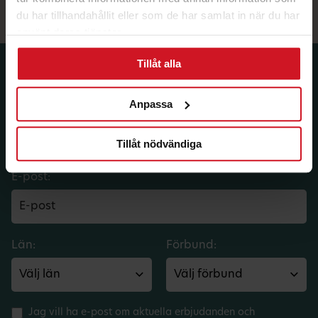
du har tillhandahållit eller som de har samlat in när du har
använt deras tjänster.
Tillåt alla
Prenumerera på dina
medlemsförmåner.
Anpassa
Få LO Mervärdes nyhetsbrev varje
månad till din inkorg.
Tillåt nödvändiga
E-post:
Län:
Förbund:
Jag vill ha e-post om aktuella erbjudanden och