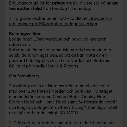
Erbjudandet gäller för
privat bruk
vid vistelser på
minst
två nätter i följd
från torsdag till måndag.
Till dig som önskar bo en natt – ta del av
Strawberry’s
erbjudande på 15% rabatt alla dagar i veckan
.
Bokningsvillkor
Logga in på LOmervärde.se och boka via knappen i
rutan ovan.
Rabatten tillämpas automatiskt när du bokar via den
särskilda landningssidan, så att du kan njuta av en
prisvärd hotellupplevelse i hela Norden och Baltikum.
Gäller ej på Nordic Hotels & Resorts.
Om Strawberry
Strawberry är en av Nordens största hotellkoncerner
med över 200 hotell i Norden och Baltikum. Företaget
marknadsför kedjorna Comfort Hotel, Quality Hotel,
Clarion Hotel och Home Hotel samt 34 fristående hotell*
och longstaybolaget Strawberry Living*. Samtliga hotell
är miljöcertifierade enligt ISO 14001.
*LO Mervärde rabatten innefattar inte de 34 fristående