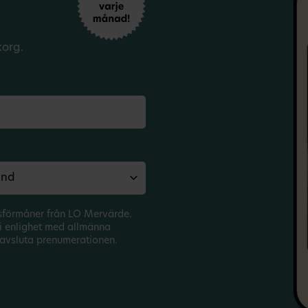
korg.
sförmåner från LO Mervärde.
i enlighet med allmänna
avsluta prenumerationen.