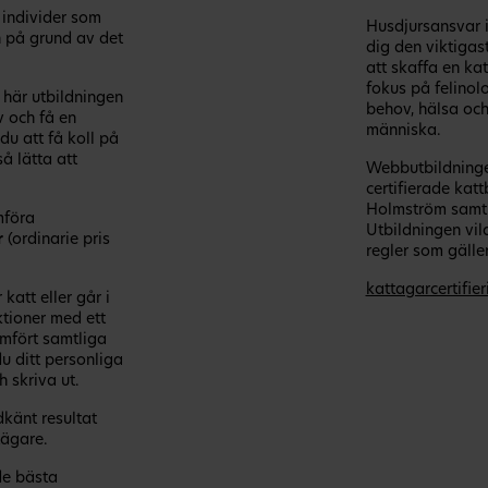
 individer som
Husdjursansvar i
 på grund av det
dig den viktigas
att skaffa en ka
fokus på felinol
 här utbildningen
behov, hälsa och
v och få en
människa.
u att få koll på
så lätta att
Webbutbildninge
certifierade ka
Holmström samt o
mföra
Utbildningen vil
r
(ordinarie pris
regler som gäller
kattagarcertifier
katt eller går i
ktioner med ett
omfört samtliga
du ditt personliga
 skriva ut.
känt resultat
tägare.
de bästa