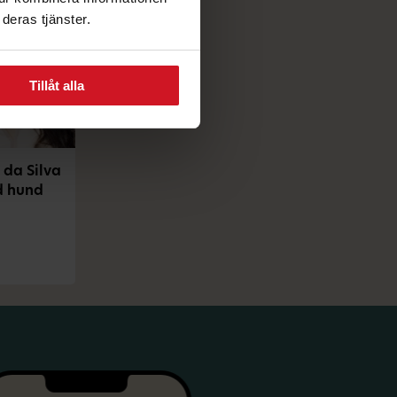
deras tjänster.
Tillåt alla
 da Silva
d hund