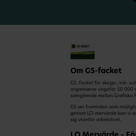
Om GS-facket
GS, facket för skogs-, trä- o
organiserar ungefär 50 000 
samgående mellan Grafiska F
GS ser framtiden som möjligh
genom LO-mervärde kan vi s
sig utanför arbetslivet.
LO Mervärde – Fö