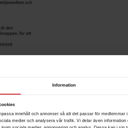
familjemedlem och
 åt den
nappen, för att
börjad
lar
Information
cookies
anpassa innehåll och annonser så att det passar för medlemmar i
 sociala medier och analysera vår trafik. Vi delar även informatio
inom sociala medier, annonsering och analys. Dessa kan i sin 