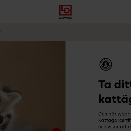
Gå
Logga
Hoppa
till
in
till
meny
innehåll
!
Ta dit
kattäg
Den här webbut
Kattägarcerti
och visar att 