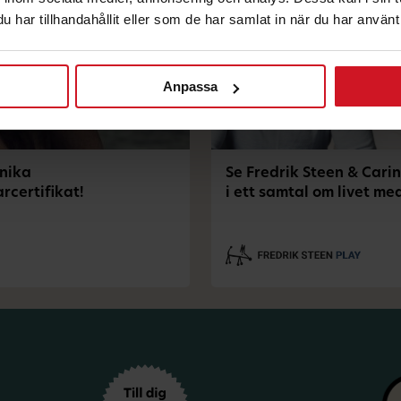
har tillhandahållit eller som de har samlat in när du har använt 
Anpassa
unika
Se Fredrik Steen & Carin
certifikat!
i ett samtal om livet me