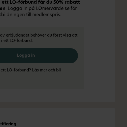
 ett LO-förbund får du 50% rabatt
gen
. Logga in på LOmervärde.se för
tbildningen till medlemspris.
l av erbjudandet behöver du först visa att
i ett LO-förbund.
Logga in
 ett LO-förbund? Läs mer och bli
ifiering