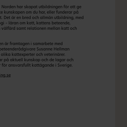
 Norden har skapat utbildningen för att ge
te kunskapen om du har, eller funderar på
tt. Det är en bred och allmän utbildning, med
ogi – läran om katt, kattens beteende,
 välfärd samt relationen mellan katt och
n är framtagen i samarbete med
ttbeteenderådgivare Susanne Hellman
lika kattexperter och veterinärer.
ar på aktuell kunskap och de lagar och
 för ansvarsfullt kattägande i Sverige.
ing.se