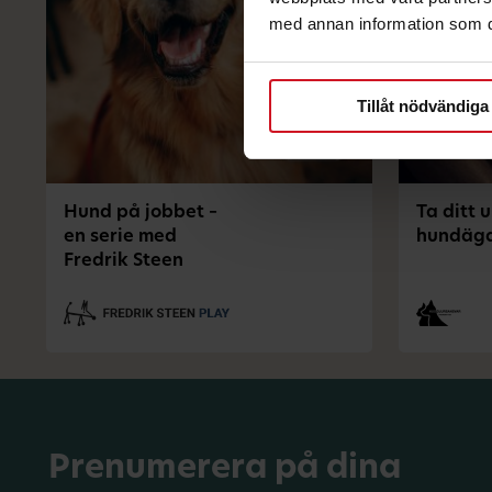
med annan information som du 
Tillåt nödvändiga
Hund på jobbet –
Ta ditt 
en serie med
hundägar
Fredrik Steen
Prenumerera på dina