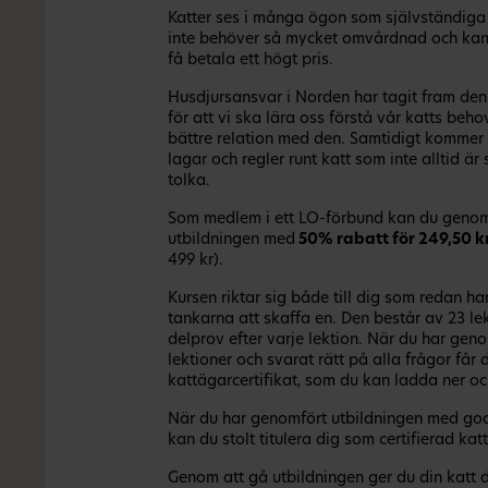
Katter ses i många ögon som självständiga
inte behöver så mycket omvårdnad och kan
få betala ett högt pris.
Husdjursansvar i Norden har tagit fram den
för att vi ska lära oss förstå vår katts beho
bättre relation med den. Samtidigt kommer d
lagar och regler runt katt som inte alltid är 
tolka.
Som medlem i ett LO-förbund kan du geno
utbildningen med
50% rabatt för 249,50 k
499 kr).
Kursen riktar sig både till dig som redan har 
tankarna att skaffa en. Den består av 23 le
delprov efter varje lektion. När du har gen
lektioner och svarat rätt på alla frågor får 
kattägarcertifikat, som du kan ladda ner och
När du har genomfört utbildningen med god
kan du stolt titulera dig som certifierad kat
Genom att gå utbildningen ger du din katt 