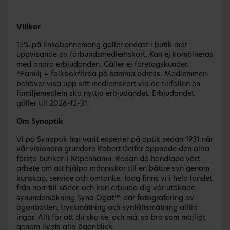
Villkor
15% på linsabonnemang gäller endast i butik mot
uppvisande av förbundsmedlemskort. Kan ej kombineras
med andra erbjudanden. Gäller ej företagskunder.
*Familj = folkbokförda på samma adress. Medlemmen
behöver visa upp sitt medlemskort vid de tillfällen en
familjemedlem ska nyttja erbjudandet. Erbjudandet
gäller till 2026-12-31.
Om Synoptik
Vi på Synoptik har varit experter på optik sedan 1931 när
vår visionära grundare Robert Delfer öppnade den allra
första butiken i Köpenhamn. Redan då handlade vårt
arbete om att hjälpa människor till en bättre syn genom
kunskap, service och omtanke. Idag finns vi i hela landet,
från norr till söder, och kan erbjuda dig vår utökade
synundersökning Syna Ögat™ där fotografering av
ögonbotten, tryckmätning och synfältsmätning alltid
ingår. Allt för att du ska se, och må, så bra som möjligt,
genom livets alla ögonblick.