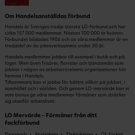
Om Handelsanställdas förbund
Handels är Sveriges tredje största LO-förbund och har
cirka 157 000 medlemmar. Nästan 100 000 är kvinnor.
Förbundet bildades 1906 och av våra medlemmar är en
tredjedel av de yrkesverksamma under 30 år.
Handels medlemmar jobbar till exempel i butik och på
lager. Men även frisörer, florister och tjänstemän som
jobbar i någon av arbetarrörelsens organisationer hör
hemma i Handels.
Tillsammans kan vi jobba för bättre villkor på jobbet, i
samhället och i världen. Och genom LO-mervärde kan vi
som bonus ge våra medlemmar förmåner som sträcker
sig utanför arbetslivet.
LO Mervärde – Förmåner från ditt
fackförbund
Byggnads
Fastighets
Elektrikerna
GS-facket