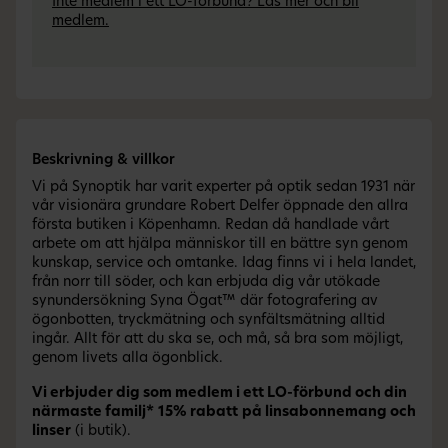
Inte medlem i ett LO-förbund? Läs mer och bli
medlem.
Beskrivning & villkor
Vi på Synoptik har varit experter på optik sedan 1931 när
vår visionära grundare Robert Delfer öppnade den allra
första butiken i Köpenhamn. Redan då handlade vårt
arbete om att hjälpa människor till en bättre syn genom
kunskap, service och omtanke. Idag finns vi i hela landet,
från norr till söder, och kan erbjuda dig vår utökade
synundersökning Syna Ögat™ där fotografering av
ögonbotten, tryckmätning och synfältsmätning alltid
ingår. Allt för att du ska se, och må, så bra som möjligt,
genom livets alla ögonblick.
Vi erbjuder dig som medlem i ett LO-förbund och din
närmaste familj*
15% rabatt
på linsabonnemang och
linser
(i butik).