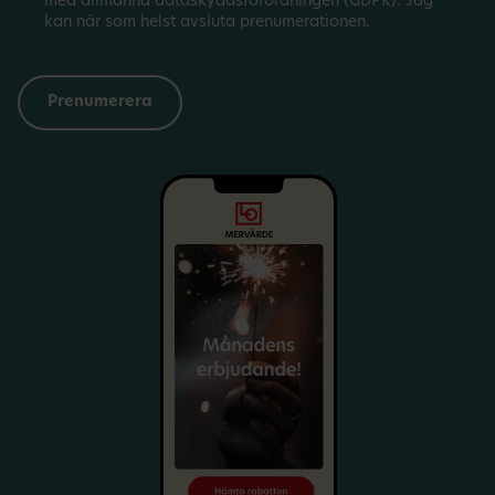
med allmänna dataskyddsförordningen (GDPR). Jag
kan när som helst avsluta prenumerationen.