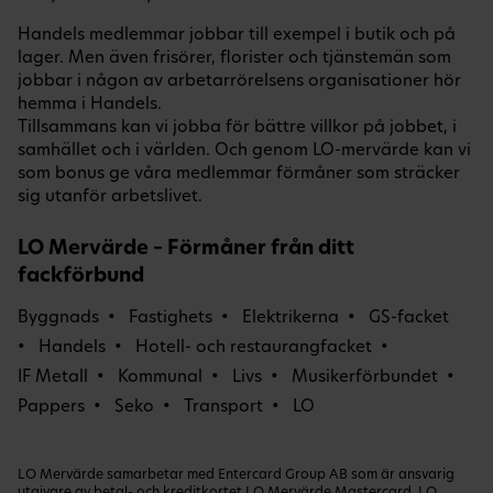
Handels medlemmar jobbar till exempel i butik och på
lager. Men även frisörer, florister och tjänstemän som
jobbar i någon av arbetarrörelsens organisationer hör
hemma i Handels.
Tillsammans kan vi jobba för bättre villkor på jobbet, i
samhället och i världen. Och genom LO-mervärde kan vi
som bonus ge våra medlemmar förmåner som sträcker
sig utanför arbetslivet.
LO Mervärde – Förmåner från ditt
fackförbund
Byggnads
Fastighets
Elektrikerna
GS-facket
Handels
Hotell- och restaurangfacket
IF Metall
Kommunal
Livs
Musikerförbundet
Pappers
Seko
Transport
LO
LO Mervärde samarbetar med Entercard Group AB som är ansvarig
utgivare av betal- och kreditkortet LO Mervärde Mastercard. LO