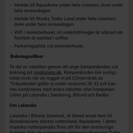
Inträde till Aquadome under hela vistelsen, även under
hela avresedagen
Inträde till Monky Tonky Land under hela vistelsen,
även under hela avresedagen
Wifi i semesterhuset, så underhållningen är säkrad när
familjen är samlad i soffan
Parkeringsplats vid semesterhuset.
Bokningsvillkor
Ta del av rabatten genom att ange kampanjkoden vid
bokning på
landlandia.dk
. Kampanjkoden blir synlig i
rutan ovan när du loggat in på LOmervärde.se.
*Erbjudandet gäller ej under veckorna 28-32 och kan
inte kombineras med andra rabatter eller kampanjer.
Gäller på Lalandia i Søndervig, Billund och Rødby.
Om Lalandia
Lalandia i Billund, Danmark, är bland annat hem till
Skandinaviens största vattenland, Aquadome. I detta
tropiska vattenparadis finns allt för den äventyrliga