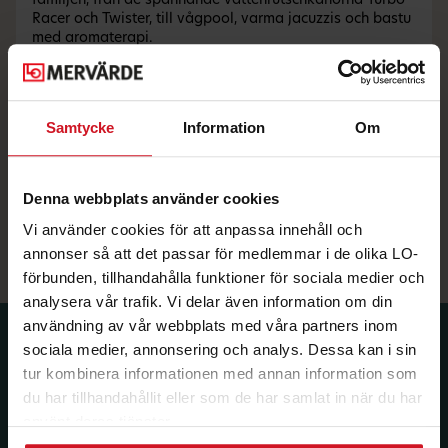
familjen, från de spännande vattenrutschkanorna Turbo
Racer och Twister, till vågpool, varma jacuzzis och bastu
med aromaterapi.
Lalandia är den perfekta destinationen för en
minisemester med familjen. Vattenparken erbjuder
mängder av roligheter för alla åldrar. Förutom
bassänger och rutschkanor på Lalandia, hittar du en
Samtycke
Information
Om
värld av aktiviteter såsom bowling, minigolf och det
barnvänliga Monky Tonky Land. När hungern slår till
finns det flera restauranger att välja mellan, från
italienska rätter till våfflor för de sötsugna.
Denna webbplats använder cookies
lalandia.dk
Vi använder cookies för att anpassa innehåll och
annonser så att det passar för medlemmar i de olika LO-
förbunden, tillhandahålla funktioner för sociala medier och
analysera vår trafik. Vi delar även information om din
användning av vår webbplats med våra partners inom
Prenumerera på dina
sociala medier, annonsering och analys. Dessa kan i sin
tur kombinera informationen med annan information som
medlemsförmåner.
du har tillhandahållit eller som de har samlat in när du har
Få LO Mervärdes nyhetsbrev varje
använt deras tjänster.
månad till din inkorg.