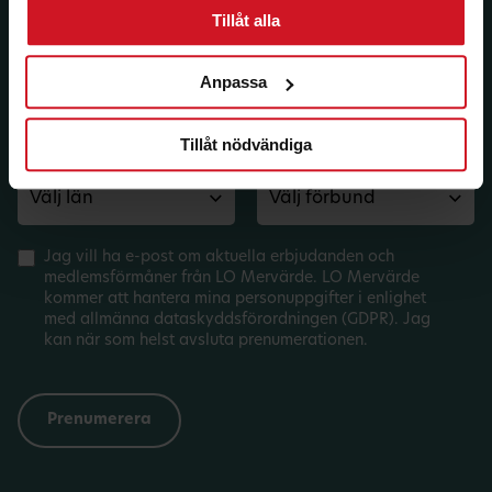
Tillåt alla
E-post:
Anpassa
Tillåt nödvändiga
Län:
Förbund:
Jag vill ha e-post om aktuella erbjudanden och
medlemsförmåner från LO Mervärde. LO Mervärde
kommer att hantera mina personuppgifter i enlighet
med allmänna dataskyddsförordningen (GDPR). Jag
kan när som helst avsluta prenumerationen.