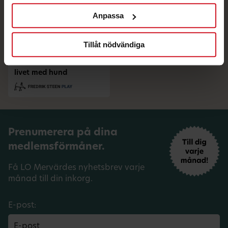
Anpassa
Tillåt nödvändiga
Se Fredrik Steen & Carin
da Silva i ett samtal om
livet med hund
Prenumerera på dina
medlemsförmåner.
Få LO Mervärdes nyhetsbrev varje
månad till din inkorg.
E-post: