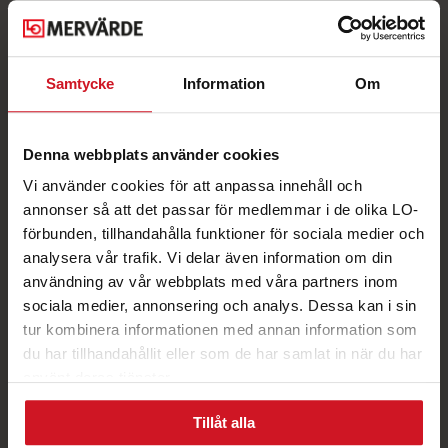
Gratis!
Samtycke
Information
Om
Denna webbplats använder cookies
Vi använder cookies för att anpassa innehåll och
annonser så att det passar för medlemmar i de olika LO-
Hund på jobbet –
Ta ditt unika
förbunden, tillhandahålla funktioner för sociala medier och
en serie med
hundägarcertifikat!
analysera vår trafik. Vi delar även information om din
Fredrik Steen
användning av vår webbplats med våra partners inom
sociala medier, annonsering och analys. Dessa kan i sin
tur kombinera informationen med annan information som
du har tillhandahållit eller som de har samlat in när du har
använt deras tjänster.
Tillåt alla