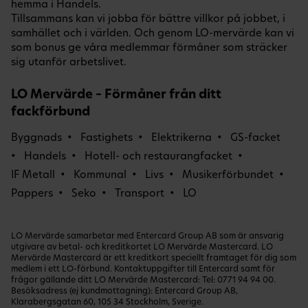
hemma i Handels.
Tillsammans kan vi jobba för bättre villkor på jobbet, i
samhället och i världen. Och genom LO-mervärde kan vi
som bonus ge våra medlemmar förmåner som sträcker
sig utanför arbetslivet.
LO Mervärde – Förmåner från ditt
fackförbund
Byggnads
Fastighets
Elektrikerna
GS-facket
Handels
Hotell- och restaurangfacket
IF Metall
Kommunal
Livs
Musikerförbundet
Pappers
Seko
Transport
LO
LO Mervärde samarbetar med Entercard Group AB som är ansvarig
utgivare av betal- och kreditkortet LO Mervärde Mastercard. LO
Mervärde Mastercard är ett kreditkort speciellt framtaget för dig som
medlem i ett LO-förbund. Kontaktuppgifter till Entercard samt för
frågor gällande ditt LO Mervärde Mastercard: Tel:
0771 94 94 00
.
Besöksadress (ej kundmottagning): Entercard Group AB,
Klarabergsgatan 60, 105 34 Stockholm, Sverige.