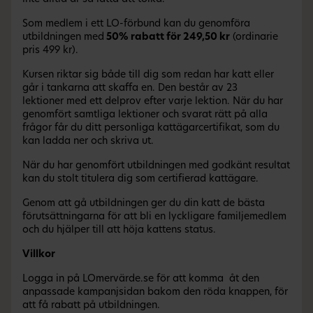
Som medlem i ett LO-förbund kan du genomföra
utbildningen med
50% rabatt för 249,50 kr
(ordinarie
pris 499 kr).
Kursen riktar sig både till dig som redan har katt eller
går i tankarna att skaffa en. Den består av 23
lektioner med ett delprov efter varje lektion. När du har
genomfört samtliga lektioner och svarat rätt på alla
frågor får du ditt personliga kattägarcertifikat, som du
kan ladda ner och skriva ut.
När du har genomfört utbildningen med godkänt resultat
kan du stolt titulera dig som certifierad kattägare.
Genom att gå utbildningen ger du din katt de bästa
förutsättningarna för att bli en lyckligare familjemedlem
och du hjälper till att höja kattens status.
Villkor
Logga in på LOmervärde.se för att komma åt den
anpassade kampanjsidan bakom den röda knappen, för
att få rabatt på utbildningen.