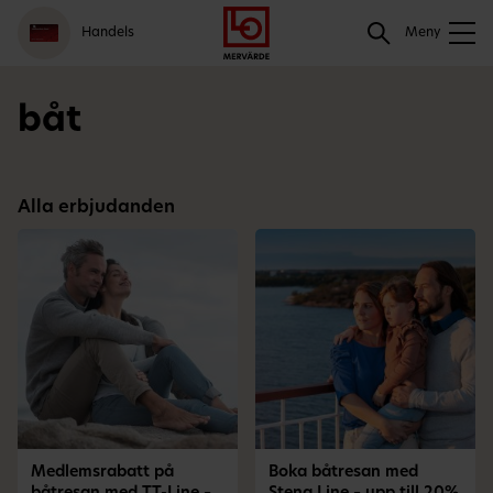
Gå
Logga
Hoppa
Sök
Handels
till
in
till
Meny
meny
innehåll
Sök
båt
Alla erbjudanden
Medlemsrabatt på
Boka båtresan med