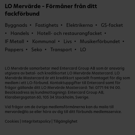
LO Mervärde – Förmåner från ditt
fackförbund
Byggnads
Fastighets
Elektrikerna
GS-facket
Handels
Hotell- och restaurangfacket
IF Metall
Kommunal
Livs
Musikerförbundet
Pappers
Seko
Transport
LO
LO Mervärde samarbetar med Entercard Group AB som är ansvarig
utgivare av betal- och kreditkortet LO Mervärde Mastercard. LO
Mervärde Mastercard är ett kreditkort speciellt framtaget för dig som
medlem i ett LO-förbund. Kontaktuppgifter till Entercard samt för
frågor gällande ditt LO Mervärde Mastercard: Tel:
0771 94 94 00
.
Besöksadress (ej kundmottagning): Entercard Group AB,
Klarabergsgatan 60, 105 34 Stockholm, Sverige.
Vid frågor om de övriga medlemsförmånerna kan du maila till
mervarde@lo.se
eller höra av dig till ditt förbunds medlemsservice.
Cookies
|
Integritetspolicy
|
Tillgänglighet