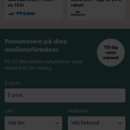
båtresan med TT-Line –
Stena Line – upp till 20%
nu 15%!
rabatt
Prenumerera på dina
medlemsförmåner.
Få LO Mervärdes nyhetsbrev varje
månad till din inkorg.
E-post:
Län:
Förbund: