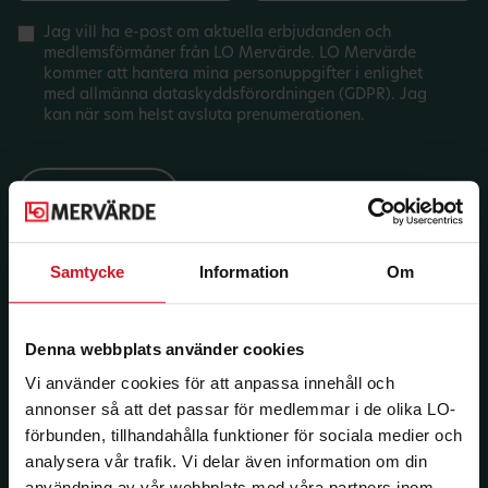
Jag vill ha e-post om aktuella erbjudanden och
medlemsförmåner från LO Mervärde. LO Mervärde
kommer att hantera mina personuppgifter i enlighet
med allmänna dataskyddsförordningen (GDPR). Jag
kan när som helst avsluta prenumerationen.
Samtycke
Information
Om
Denna webbplats använder cookies
Vi använder cookies för att anpassa innehåll och
annonser så att det passar för medlemmar i de olika LO-
förbunden, tillhandahålla funktioner för sociala medier och
analysera vår trafik. Vi delar även information om din
användning av vår webbplats med våra partners inom