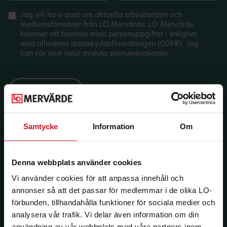
Jag vill ha e-post om aktuella erbjudanden och
medlemsförmåner från LO Mervärde. LO Mervärde
kommer att hantera mina personuppgifter i enlighet
med allmänna dataskyddsförordningen (GDPR). Jag
kan när som helst avsluta prenumerationen.
Samtycke
Information
Om
Denna webbplats använder cookies
Vi använder cookies för att anpassa innehåll och
annonser så att det passar för medlemmar i de olika LO-
förbunden, tillhandahålla funktioner för sociala medier och
analysera vår trafik. Vi delar även information om din
användning av vår webbplats med våra partners inom