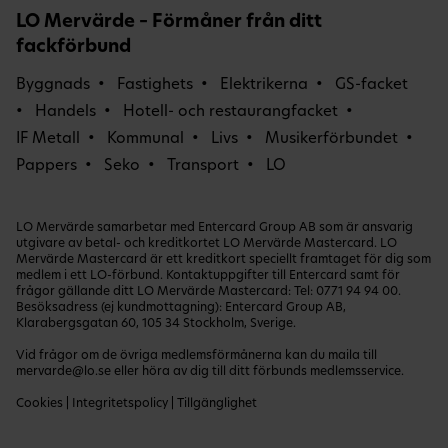
LO Mervärde – Förmåner från ditt
fackförbund
Byggnads
Fastighets
Elektrikerna
GS-facket
Handels
Hotell- och restaurangfacket
IF Metall
Kommunal
Livs
Musikerförbundet
Pappers
Seko
Transport
LO
LO Mervärde samarbetar med Entercard Group AB som är ansvarig
utgivare av betal- och kreditkortet LO Mervärde Mastercard. LO
Mervärde Mastercard är ett kreditkort speciellt framtaget för dig som
medlem i ett LO-förbund. Kontaktuppgifter till Entercard samt för
frågor gällande ditt LO Mervärde Mastercard: Tel:
0771 94 94 00
.
Besöksadress (ej kundmottagning): Entercard Group AB,
Klarabergsgatan 60, 105 34 Stockholm, Sverige.
Vid frågor om de övriga medlemsförmånerna kan du maila till
mervarde@lo.se
eller höra av dig till ditt förbunds medlemsservice.
Cookies
|
Integritetspolicy
|
Tillgänglighet