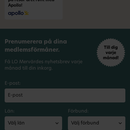
på resor året runt med
Apollo!
Prenumerera på dina
medlemsförmåner.
Få LO Mervärdes nyhetsbrev varje
månad till din inkorg.
E-post:
Län:
Förbund: