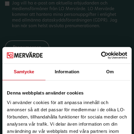
Jag vill ha e-post om aktuella erbjudanden och
medlemsförmåner från LO Mervärde. LO Mervärde
kommer att hantera mina personuppgifter i enlighet
med allmänna dataskyddsförordningen (GDPR). Jag
kan när som helst avsluta prenumerationen.
Samtycke
Information
Om
Denna webbplats använder cookies
Vi använder cookies för att anpassa innehåll och
annonser så att det passar för medlemmar i de olika LO-
förbunden, tillhandahålla funktioner för sociala medier och
analysera vår trafik. Vi delar även information om din
användning av vår webbplats med våra partners inom