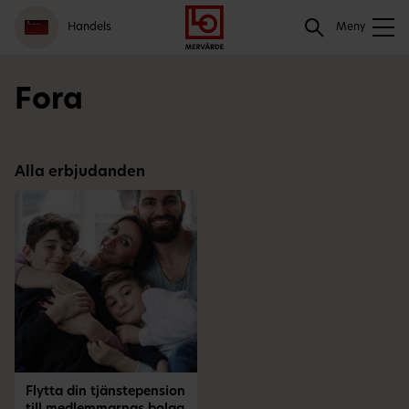
Gå
Logga
Hoppa
Sök
Handels
till
in
till
Meny
meny
innehåll
Sök
Fora
Alla erbjudanden
Flytta din tjänstepension