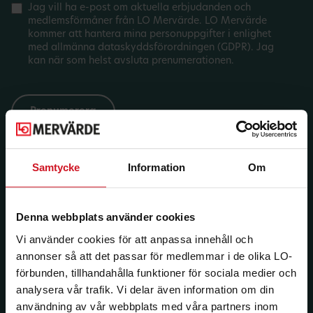
Jag vill ha e-post om aktuella erbjudanden och
medlemsförmåner från LO Mervärde. LO Mervärde
kommer att hantera mina personuppgifter i enlighet
med allmänna dataskyddsförordningen (GDPR). Jag
kan när som helst avsluta prenumerationen.
Samtycke
Information
Om
Denna webbplats använder cookies
Vi använder cookies för att anpassa innehåll och
annonser så att det passar för medlemmar i de olika LO-
förbunden, tillhandahålla funktioner för sociala medier och
analysera vår trafik. Vi delar även information om din
användning av vår webbplats med våra partners inom