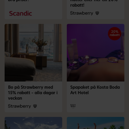
bra priser!
nätter eller fler till 20%
rabatt!
20%
rabatt
Bo på Strawberry med
Spapaket på Kosta Boda
15% rabatt – alla dagar i
Art Hotel
veckan