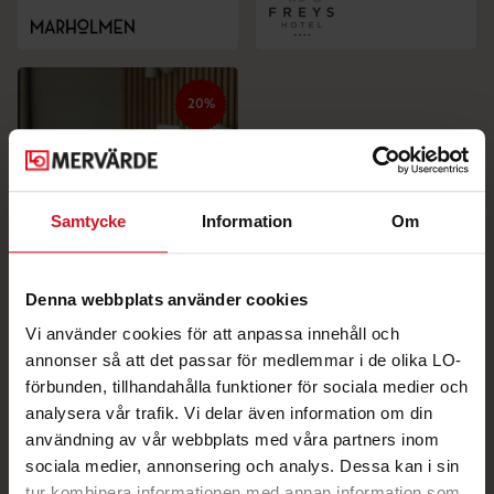
20%
Samtycke
Information
Om
Denna webbplats använder cookies
20% på
hotellövernattning hos
Vi använder cookies för att anpassa innehåll och
Medlefors Hotell &
annonser så att det passar för medlemmar i de olika LO-
Konferens
förbunden, tillhandahålla funktioner för sociala medier och
analysera vår trafik. Vi delar även information om din
användning av vår webbplats med våra partners inom
sociala medier, annonsering och analys. Dessa kan i sin
tur kombinera informationen med annan information som