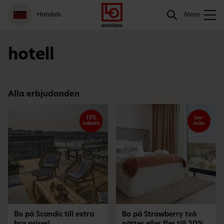
Gå
Logga
Hoppa
Sök
Handels
till
in
till
Meny
meny
innehåll
Sök
hotell
Alla erbjudanden
15%
tor-
rabatt
mån
Bo på Scandic till extra
Bo på Strawberry två