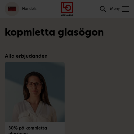
Gå
Logga
Hoppa
Sök
Handels
till
in
till
Meny
meny
innehåll
Sök
kopmletta glasögon
Alla erbjudanden
30% på kompletta