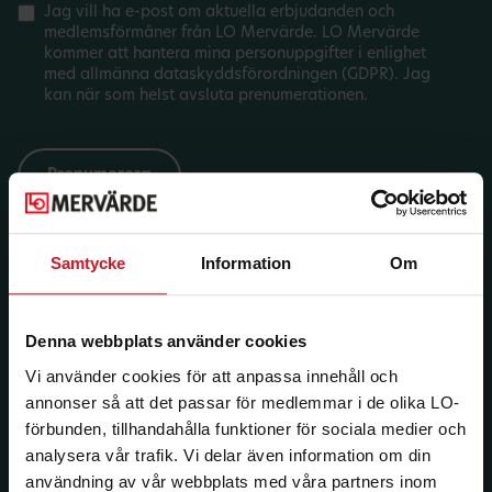
Jag vill ha e-post om aktuella erbjudanden och
medlemsförmåner från LO Mervärde. LO Mervärde
kommer att hantera mina personuppgifter i enlighet
med allmänna dataskyddsförordningen (GDPR). Jag
kan när som helst avsluta prenumerationen.
Samtycke
Information
Om
Denna webbplats använder cookies
Vi använder cookies för att anpassa innehåll och
annonser så att det passar för medlemmar i de olika LO-
förbunden, tillhandahålla funktioner för sociala medier och
analysera vår trafik. Vi delar även information om din
användning av vår webbplats med våra partners inom