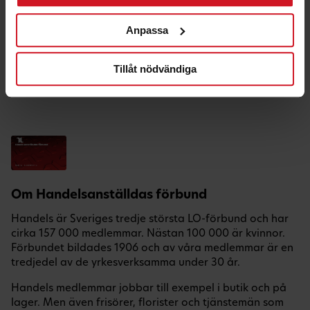
Hälsa & Fritid
Anpassa
Hem & Bil
Nöje
Tillåt nödvändiga
Semester
Teknik & Telefoni
Om Handelsanställdas förbund
Handels är Sveriges tredje största LO-förbund och har
cirka 157 000 medlemmar. Nästan 100 000 är kvinnor.
Förbundet bildades 1906 och av våra medlemmar är en
tredjedel av de yrkesverksamma under 30 år.
Handels medlemmar jobbar till exempel i butik och på
lager. Men även frisörer, florister och tjänstemän som