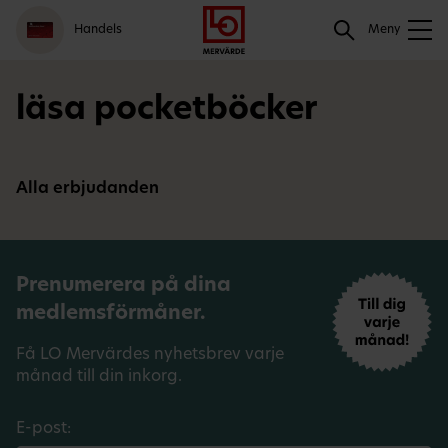
Gå
Logga
Hoppa
Sök
Handels
till
in
till
Meny
meny
innehåll
Sök
läsa pocketböcker
Alla erbjudanden
Prenumerera på dina
medlemsförmåner.
Få LO Mervärdes nyhetsbrev varje
månad till din inkorg.
E-post: