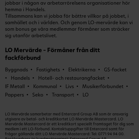
jobbar i någon av arbetarrörelsens organisationer hör
hemma i Handels.
Tillsammans kan vi jobba för bättre villkor på jobbet, i
samhället och i världen. Och genom LO-mervärde kan vi
som bonus ge våra medlemmar förmåner som sträcker
sig utanför arbetslivet.
LO Mervärde – Förmåner från ditt
fackförbund
Byggnads
Fastighets
Elektrikerna
GS-facket
Handels
Hotell- och restaurangfacket
IF Metall
Kommunal
Livs
Musikerförbundet
Pappers
Seko
Transport
LO
LO Mervärde samarbetar med Entercard Group AB som är ansvarig
utgivare av betal- och kreditkortet LO Mervärde Mastercard. LO
Mervärde Mastercard är ett kreditkort speciellt framtaget för dig som
medlem i ett LO-förbund. Kontaktuppgifter till Entercard samt för
frågor gällande ditt LO Mervärde Mastercard: Tel:
0771 94 94 00
.