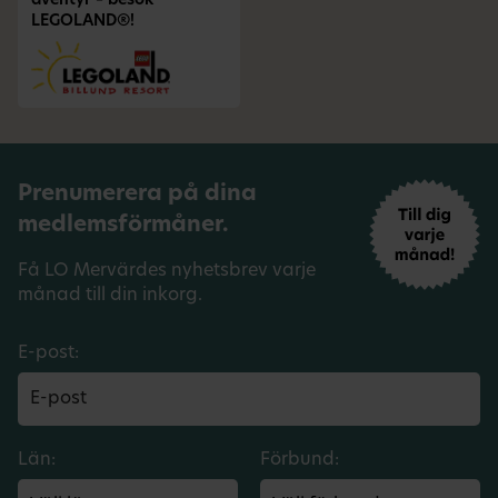
äventyr – besök
LEGOLAND®!
Prenumerera på dina
medlemsförmåner.
Få LO Mervärdes nyhetsbrev varje
månad till din inkorg.
E-post:
Län:
Förbund: