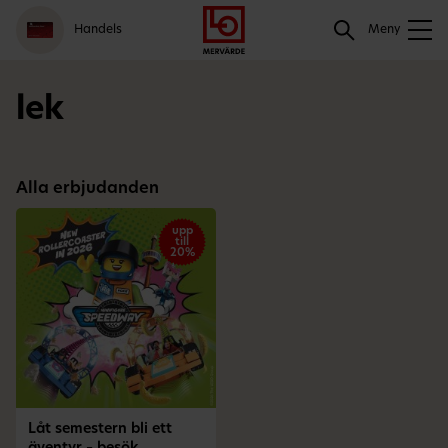
Gå
Logga
Hoppa
Sök
Handels
till
in
till
Meny
meny
innehåll
Sök
lek
Alla erbjudanden
upp
till
20%
Låt semestern bli ett