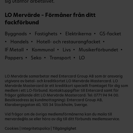
sig utanför arbetslivet.
LO Mervärde – Förmåner från ditt
fackförbund
Byggnads
Fastighets
Elektrikerna
GS-facket
Handels
Hotell- och restaurangfacket
IF Metall
Kommunal
Livs
Musikerförbundet
Pappers
Seko
Transport
LO
LO Mervärde samarbetar med Entercard Group AB som är ansvarig
utgivare av betal- och kreditkortet LO Mervärde Mastercard. LO
Mervärde Mastercard är ett kreditkort speciellt framtaget för dig som
medlem i ett LO-förbund. Kontaktuppgifter till Entercard samt för
frågor gällande ditt LO Mervärde Mastercard: Tel:
0771 94 94 00
.
Besöksadress (ej kundmottagning): Entercard Group AB,
Klarabergsgatan 60, 105 34 Stockholm, Sverige.
Vid frågor om de övriga medlemsförmånerna kan du maila till
mervarde@lo.se
eller höra av dig till ditt förbunds medlemsservice.
Cookies
|
Integritetspolicy
|
Tillgänglighet