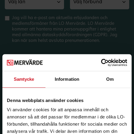
Jag vill ha e-post om aktuella erbjudanden och
medlemsförmåner från LO Mervärde. LO Mervärde
kommer att hantera mina personuppgifter i enlighet
med allmänna dataskyddsförordningen (GDPR). Jag
kan när som helst avsluta prenumerationen.
Samtycke
Information
Om
Denna webbplats använder cookies
Vi använder cookies för att anpassa innehåll och
annonser så att det passar för medlemmar i de olika LO-
förbunden, tillhandahålla funktioner för sociala medier och
analysera vår trafik. Vi delar även information om din