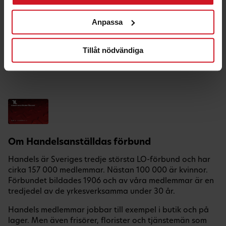
Hälsa & Fritid
Anpassa
Hem & Bil
Nöje
Tillåt nödvändiga
Semester
Teknik & Telefoni
Om Handelsanställdas förbund
Handels är Sveriges tredje största LO-förbund och har
cirka 157 000 medlemmar. Nästan 100 000 är kvinnor.
Förbundet bildades 1906 och av våra medlemmar är en
tredjedel av de yrkesverksamma under 30 år.
Handels medlemmar jobbar till exempel i butik och på
lager. Men även frisörer, florister och tjänstemän som