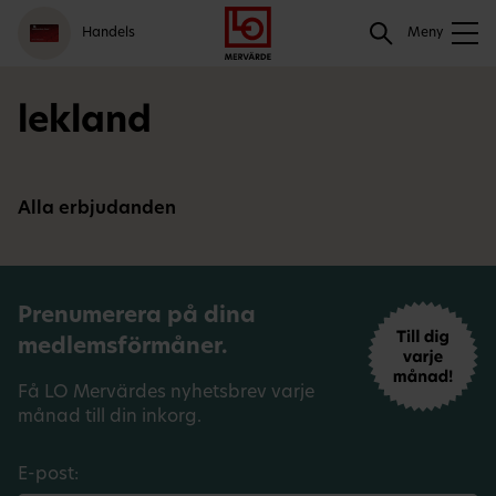
Gå
Logga
Hoppa
Sök
Handels
till
in
till
Meny
meny
innehåll
Sök
lekland
Alla erbjudanden
Prenumerera på dina
medlemsförmåner.
Få LO Mervärdes nyhetsbrev varje
månad till din inkorg.
E-post: