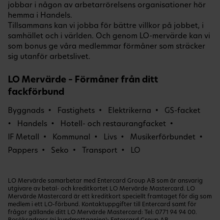
jobbar i någon av arbetarrörelsens organisationer hör
hemma i Handels.
Tillsammans kan vi jobba för bättre villkor på jobbet, i
samhället och i världen. Och genom LO-mervärde kan vi
som bonus ge våra medlemmar förmåner som sträcker
sig utanför arbetslivet.
LO Mervärde – Förmåner från ditt
fackförbund
Byggnads
Fastighets
Elektrikerna
GS-facket
Handels
Hotell- och restaurangfacket
IF Metall
Kommunal
Livs
Musikerförbundet
Pappers
Seko
Transport
LO
LO Mervärde samarbetar med Entercard Group AB som är ansvarig
utgivare av betal- och kreditkortet LO Mervärde Mastercard. LO
Mervärde Mastercard är ett kreditkort speciellt framtaget för dig som
medlem i ett LO-förbund. Kontaktuppgifter till Entercard samt för
frågor gällande ditt LO Mervärde Mastercard: Tel:
0771 94 94 00
.