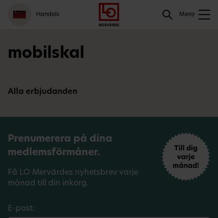
Gå
Logga
Hoppa
Sök
Handels
till
in
till
Meny
meny
innehåll
Sök
mobilskal
Alla erbjudanden
Prenumerera på dina
medlemsförmåner.
Få LO Mervärdes nyhetsbrev varje
månad till din inkorg.
E-post: