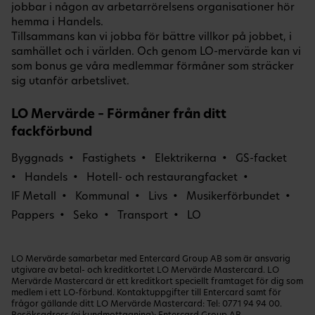
jobbar i någon av arbetarrörelsens organisationer hör
hemma i Handels.
Tillsammans kan vi jobba för bättre villkor på jobbet, i
samhället och i världen. Och genom LO-mervärde kan vi
som bonus ge våra medlemmar förmåner som sträcker
sig utanför arbetslivet.
LO Mervärde – Förmåner från ditt
fackförbund
Byggnads
Fastighets
Elektrikerna
GS-facket
Handels
Hotell- och restaurangfacket
IF Metall
Kommunal
Livs
Musikerförbundet
Pappers
Seko
Transport
LO
LO Mervärde samarbetar med Entercard Group AB som är ansvarig
utgivare av betal- och kreditkortet LO Mervärde Mastercard. LO
Mervärde Mastercard är ett kreditkort speciellt framtaget för dig som
medlem i ett LO-förbund. Kontaktuppgifter till Entercard samt för
frågor gällande ditt LO Mervärde Mastercard: Tel:
0771 94 94 00
.