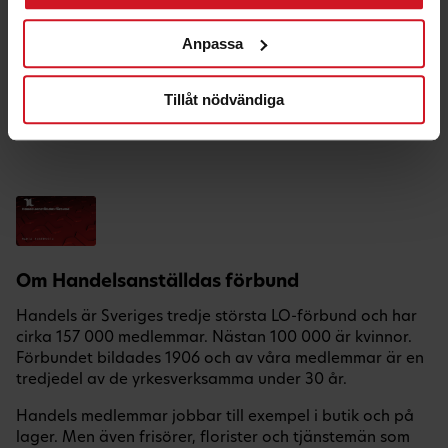
Hälsa & Fritid
Anpassa
Hem & Bil
Nöje
Tillåt nödvändiga
Semester
Teknik & Telefoni
Om Handelsanställdas förbund
Handels är Sveriges tredje största LO-förbund och har
cirka 157 000 medlemmar. Nästan 100 000 är kvinnor.
Förbundet bildades 1906 och av våra medlemmar är en
tredjedel av de yrkesverksamma under 30 år.
Handels medlemmar jobbar till exempel i butik och på
lager. Men även frisörer, florister och tjänstemän som