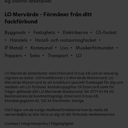
sig utanför arbetslivet.
LO Mervärde – Förmåner från ditt
fackförbund
Byggnads
Fastighets
Elektrikerna
GS-facket
Handels
Hotell- och restaurangfacket
IF Metall
Kommunal
Livs
Musikerförbundet
Pappers
Seko
Transport
LO
LO Mervärde samarbetar med Entercard Group AB som är ansvarig
utgivare av betal- och kreditkortet LO Mervärde Mastercard. LO
Mervärde Mastercard är ett kreditkort speciellt framtaget för dig som
medlem i ett LO-förbund. Kontaktuppgifter till Entercard samt för
frågor gällande ditt LO Mervärde Mastercard: Tel:
0771 94 94 00
.
Besöksadress (ej kundmottagning): Entercard Group AB,
Klarabergsgatan 60, 105 34 Stockholm, Sverige.
Vid frågor om de övriga medlemsförmånerna kan du maila till
mervarde@lo.se
eller höra av dig till ditt förbunds medlemsservice.
Cookies
|
Integritetspolicy
|
Tillgänglighet