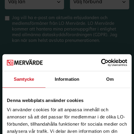
Jag vill ha e-post om aktuella erbjudanden och
medlemsförmåner från LO Mervärde. LO Mervärde
kommer att hantera mina personuppgifter i enlighet
med allmänna dataskyddsförordningen (GDPR). Jag
kan när som helst avsluta prenumerationen.
Samtycke
Information
Om
Denna webbplats använder cookies
Vi använder cookies för att anpassa innehåll och
annonser så att det passar för medlemmar i de olika LO-
förbunden, tillhandahålla funktioner för sociala medier och
analysera vår trafik. Vi delar även information om din