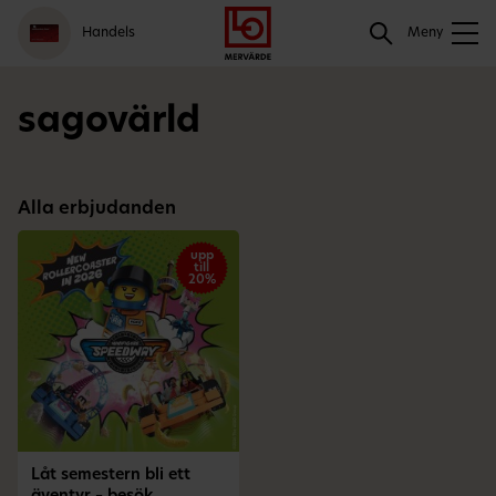
Gå
Logga
Hoppa
Sök
Handels
till
in
till
Meny
meny
innehåll
Sök
sagovärld
Alla erbjudanden
upp
till
20%
Låt semestern bli ett