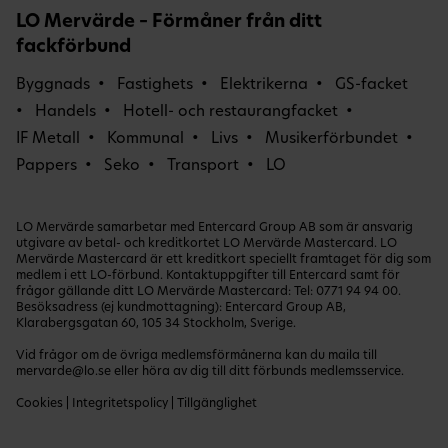
LO Mervärde – Förmåner från ditt
fackförbund
Byggnads
Fastighets
Elektrikerna
GS-facket
Handels
Hotell- och restaurangfacket
IF Metall
Kommunal
Livs
Musikerförbundet
Pappers
Seko
Transport
LO
LO Mervärde samarbetar med Entercard Group AB som är ansvarig
utgivare av betal- och kreditkortet LO Mervärde Mastercard. LO
Mervärde Mastercard är ett kreditkort speciellt framtaget för dig som
medlem i ett LO-förbund. Kontaktuppgifter till Entercard samt för
frågor gällande ditt LO Mervärde Mastercard: Tel:
0771 94 94 00
.
Besöksadress (ej kundmottagning): Entercard Group AB,
Klarabergsgatan 60, 105 34 Stockholm, Sverige.
Vid frågor om de övriga medlemsförmånerna kan du maila till
mervarde@lo.se
eller höra av dig till ditt förbunds medlemsservice.
Cookies
|
Integritetspolicy
|
Tillgänglighet