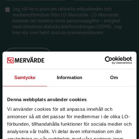
Jag vill ha e-post om aktuella erbjudanden och
medlemsförmåner från LO Mervärde. LO Mervärde
kommer att hantera mina personuppgifter i enlighet
med allmänna dataskyddsförordningen (GDPR). Jag
kan när som helst avsluta prenumerationen.
Samtycke
Information
Om
Denna webbplats använder cookies
Vi använder cookies för att anpassa innehåll och
annonser så att det passar för medlemmar i de olika LO-
förbunden, tillhandahålla funktioner för sociala medier och
analysera vår trafik. Vi delar även information om din
användning av vår webbplats med våra partners inom