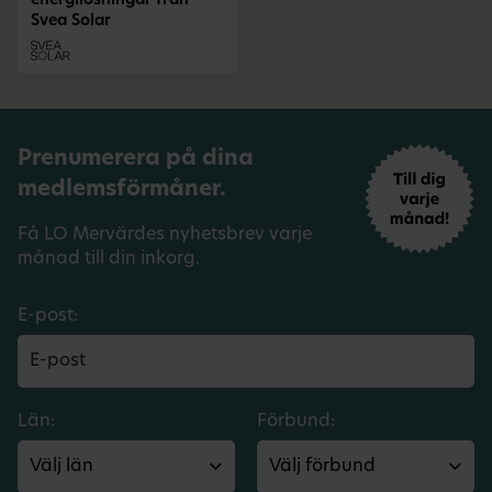
energilösningar från
Svea Solar
Prenumerera på dina
medlemsförmåner.
Få LO Mervärdes nyhetsbrev varje
månad till din inkorg.
E-post:
Län:
Förbund: