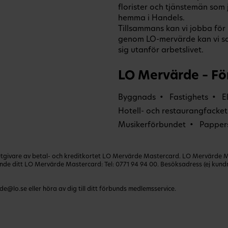
florister och tjänstemän som
hemma i Handels.
Tillsammans kan vi jobba för b
genom LO-mervärde kan vi s
sig utanför arbetslivet.
LO Mervärde – Fö
Byggnads
Fastighets
E
Hotell- och restaurangfacket
Musikerförbundet
Papper
ivare av betal- och kreditkortet LO Mervärde Mastercard. LO Mervärde Mast
lande ditt LO Mervärde Mastercard: Tel:
0771 94 94 00
. Besöksadress (ej kun
de@lo.se
eller höra av dig till ditt förbunds medlemsservice.