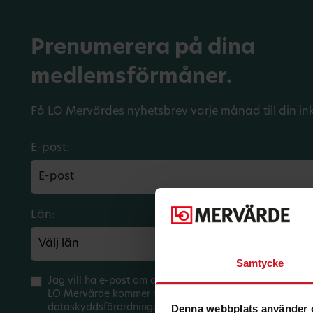
Prenumerera på dina
medlemsförmåner.
Få LO Mervärdes nyhetsbrev varje månad till din in
E-post:
Län:
Förbund:
Samtycke
Jag vill ha e-post om aktuella erbjudanden och medlem
LO Mervärde kommer att hantera mina personuppgifter 
dataskyddsförordningen (GDPR). Jag kan när som helst 
Denna webbplats använder 