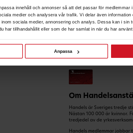
anpassa innehåll och annonser så att det passar för medlemmar i
 sociala medier och analysera vår trafik. Vi delar även informatio
inom sociala medier, annonsering och analys. Dessa kan i sin 
har tillhandahållit eller som de har samlat in när du har använt 
Anpassa
Om Handelsanstä
Handels är Sveriges tredje s
Nästan 100 000 är kvinnor. 
tredjedel av de yrkesverksam
Handels medlemmar jobbar til