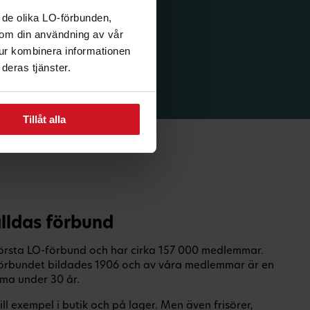
 de olika LO-förbunden,
n om din användning av vår
tur kombinera informationen
deras tjänster.
Tillåt alla
lldas förbund
törsta LO-förbund och har cirka 157 000 medlemmar.
Förbundet bildades 1906 och av våra medlemmar är en
ma under 30 år.
l exempel i butik och på lager. Men även frisörer,