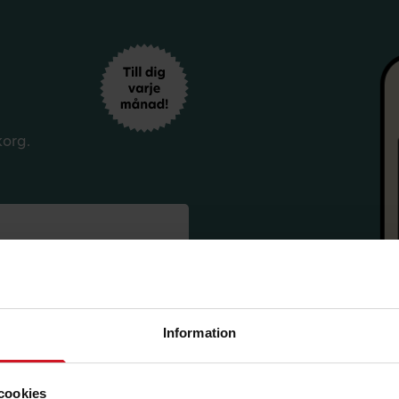
korg.
Information
sförmåner från LO Mervärde.
i enlighet med allmänna
avsluta prenumerationen.
cookies