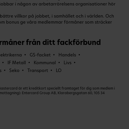
 jobbar i någon av arbetarrörelsens organisationer hör
ättre villkor på jobbet, i samhället och i världen. Och
om bonus ge våra medlemmar förmåner som sträcker
rmåner från ditt fackförbund
lektrikerna
GS-facket
Handels
IF Metall
Kommunal
Livs
s
Seko
Transport
LO
ercard är ett kreditkort speciellt framtaget för dig som medlem i
dmottagning): Entercard Group AB, Klarabergsgatan 60, 105 34