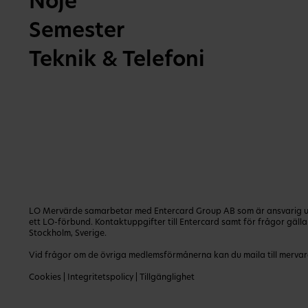
Nöje
Semester
Teknik & Telefoni
LO Mervärde samarbetar med Entercard Group AB som är ansvarig utg
ett LO-förbund. Kontaktuppgifter till Entercard samt för frågor gäl
Stockholm, Sverige.
Vid frågor om de övriga medlemsförmånerna kan du maila till
mervar
Cookies
|
Integritetspolicy
|
Tillgänglighet