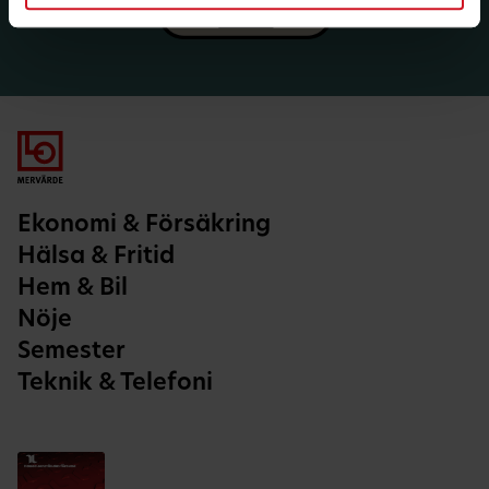
Ekonomi & Försäkring
Hälsa & Fritid
Hem & Bil
Nöje
Semester
Teknik & Telefoni