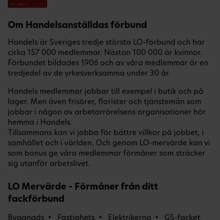
Om Handelsanställdas förbund
Handels är Sveriges tredje största LO-förbund och har
cirka 157 000 medlemmar. Nästan 100 000 är kvinnor.
Förbundet bildades 1906 och av våra medlemmar är en
tredjedel av de yrkesverksamma under 30 år.
Handels medlemmar jobbar till exempel i butik och på
lager. Men även frisörer, florister och tjänstemän som
jobbar i någon av arbetarrörelsens organisationer hör
hemma i Handels.
Tillsammans kan vi jobba för bättre villkor på jobbet, i
samhället och i världen. Och genom LO-mervärde kan vi
som bonus ge våra medlemmar förmåner som sträcker
sig utanför arbetslivet.
LO Mervärde – Förmåner från ditt
fackförbund
Byggnads
Fastighets
Elektrikerna
GS-facket