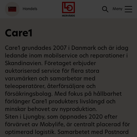
Gå
Logga
Hoppa
Sök
Handels
till
in
till
Meny
meny
innehåll
Sök
Care1
Care1 grundades 2007 i Danmark och är idag
ledande inom mobilservice och reparationer i
Skandinavien. Företaget erbjuder
auktoriserad service för flera stora
varumärken och samarbetar med
teleoperatörer, återförsäljare och
försäkringsbolag. Med fokus på hållbarhet
förlänger Care1 produkters livslängd och
minskar behovet av nyproduktion.
Siten i Ljungby, som öppnades 2020 efter
förvärvet av Mobylife, är centralt placerad för
optimerad logistik. Samarbetet med Postnord