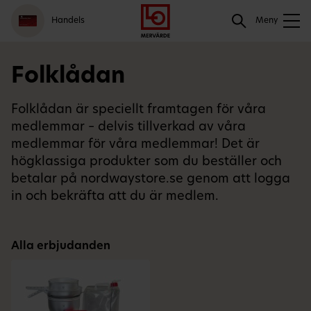
Gå
Logga
Hoppa
Sök
Handels
till
in
till
Meny
meny
innehåll
Sök
Folklådan
Folklådan är speciellt framtagen för våra
medlemmar – delvis tillverkad av våra
medlemmar för våra medlemmar! Det är
högklassiga produkter som du beställer och
betalar på nordwaystore.se genom att logga
in och bekräfta att du är medlem.
Alla erbjudanden