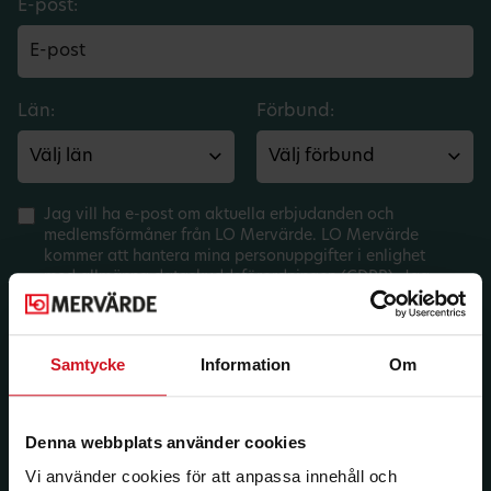
E-post:
Län:
Förbund:
Jag vill ha e-post om aktuella erbjudanden och
medlemsförmåner från LO Mervärde. LO Mervärde
kommer att hantera mina personuppgifter i enlighet
med allmänna dataskyddsförordningen (GDPR). Jag
kan när som helst avsluta prenumerationen.
Samtycke
Information
Om
Denna webbplats använder cookies
Vi använder cookies för att anpassa innehåll och