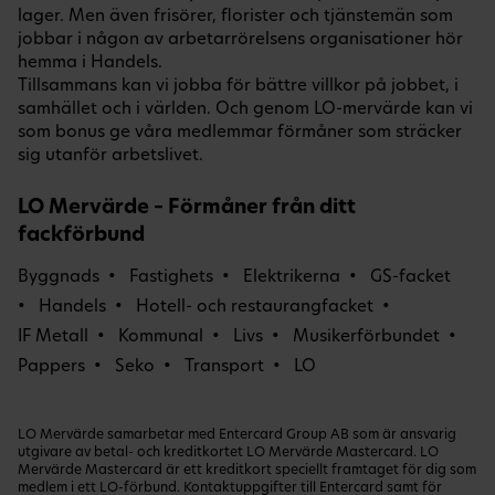
lager. Men även frisörer, florister och tjänstemän som
jobbar i någon av arbetarrörelsens organisationer hör
hemma i Handels.
Tillsammans kan vi jobba för bättre villkor på jobbet, i
samhället och i världen. Och genom LO-mervärde kan vi
som bonus ge våra medlemmar förmåner som sträcker
sig utanför arbetslivet.
LO Mervärde – Förmåner från ditt
fackförbund
Byggnads
Fastighets
Elektrikerna
GS-facket
Handels
Hotell- och restaurangfacket
IF Metall
Kommunal
Livs
Musikerförbundet
Pappers
Seko
Transport
LO
LO Mervärde samarbetar med Entercard Group AB som är ansvarig
utgivare av betal- och kreditkortet LO Mervärde Mastercard. LO
Mervärde Mastercard är ett kreditkort speciellt framtaget för dig som
medlem i ett LO-förbund. Kontaktuppgifter till Entercard samt för