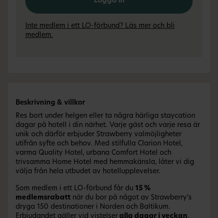
Logga in
Inte medlem i ett LO-förbund? Läs mer och bli
medlem.
Beskrivning & villkor
Res bort under helgen eller ta några härliga staycation
dagar på hotell i din närhet. Varje gäst och varje resa är
unik och därför erbjuder Strawberry valmöjligheter
utifrån syfte och behov. Med stilfulla Clarion Hotel,
varma Quality Hotel, urbana Comfort Hotel och
trivsamma Home Hotel med hemmakänsla, låter vi dig
välja från hela utbudet av hotellupplevelser.
Som medlem i ett LO-förbund får du
15 %
medlemsrabatt
när du bor på något av Strawberry’s
dryga 150 destinationer i Norden och Baltikum.
Erbjudandet gäller vid vistelser
alla dagar i veckan
.