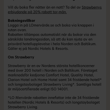
Vill du boka fler nätter än en natt? Ta del av
Strawberrys
erbjudande på 20% rabatt tor-mån.
Bokningsvillkor
Logga in på LOmervärde.se och boka via knappen i
rutan ovan.
Rabatten tillämpas automatiskt när du bokar via den
särskilda landningssidan, så att du kan njuta av en
prisvärd hotellupplevelse i hela Norden och Baltikum.
Gäller ej på Nordic Hotels & Resorts.
Om Strawberry
Strawberry är en av Nordens största hotellkoncerner
med över 200 hotell i Norden och Baltikum. Företaget
marknadsför kedjorna Comfort Hotel, Quality Hotel,
Clarion Hotel och Home Hotel samt 34 fristående hotell*
och longstaybolaget Strawberry Living*. Samtliga hotell
är miljöcertifierade enligt ISO 14001.
*LO Mervärde rabatten innefattar inte de 34 fristående
hotellen (Nordic Hotels & Resorts) och longstaybolaget
Strawberry Living.