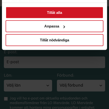
använt deras tjänster.
Tillåt alla
Prenumerera på dina
medlemsförmåner.
Anpassa
Få LO Mervärdes nyhetsbrev varje
månad till din inkorg.
Tillåt nödvändiga
E-post:
Län:
Förbund:
Jag vill ha e-post om aktuella erbjudanden och
medlemsförmåner från LO Mervärde. LO Mervärde
kommer att hantera mina personuppgifter i enlighet