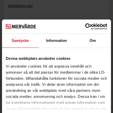
strawberry.se/
Andra erbjudanden du kanske gillar
Samtycke
Information
Om
tor-
mån
Denna webbplats använder cookies
Vi använder cookies för att anpassa innehåll och
annonser så att det passar för medlemmar i de olika LO-
förbunden, tillhandahålla funktioner för sociala medier och
analysera vår trafik. Vi delar även information om din
användning av vår webbplats med våra partners inom
Bo på Strawberry två
sociala medier, annonsering och analys. Dessa kan i sin
nätter eller fler till 20%
rabatt!
tur kombinera informationen med annan information som
du har tillhandahållit eller som de har samlat in när du har