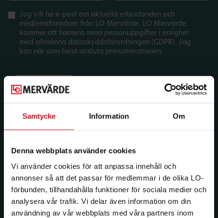
Jag vill ha e-post om aktuella erbjudanden och
medlemsförmåner från LO Mervärde. LO Mervärde
kommer att hantera mina personuppgifter i enlighet
med allmänna dataskyddsförordningen (GDPR). Jag
kan när som helst avsluta prenumerationen.
Samtycke
Information
Om
Denna webbplats använder cookies
Vi använder cookies för att anpassa innehåll och
annonser så att det passar för medlemmar i de olika LO-
förbunden, tillhandahålla funktioner för sociala medier och
analysera vår trafik. Vi delar även information om din
användning av vår webbplats med våra partners inom