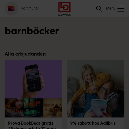
Gå
Logga
Hoppa
Sök
Kommunal
till
in
till
Meny
meny
innehåll
Sök
barnböcker
Alla erbjudanden
Prova BookBeat gratis i
9% rabatt hos Adlibris