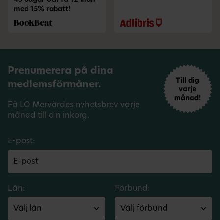
45 dagar och få 12 mån
med 15% rabatt!
Prenumerera på dina
medlemsförmåner.
Få LO Mervärdes nyhetsbrev varje
månad till din inkorg.
E-post:
Län:
Förbund: