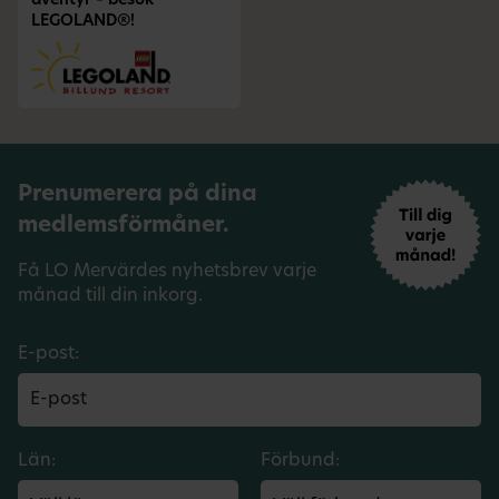
äventyr – besök
LEGOLAND®!
Prenumerera på dina
medlemsförmåner.
Få LO Mervärdes nyhetsbrev varje
månad till din inkorg.
E-post:
Län:
Förbund: