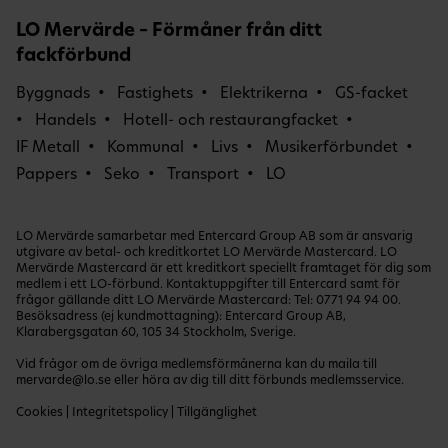
LO Mervärde – Förmåner från ditt
fackförbund
Byggnads
Fastighets
Elektrikerna
GS-facket
Handels
Hotell- och restaurangfacket
IF Metall
Kommunal
Livs
Musikerförbundet
Pappers
Seko
Transport
LO
LO Mervärde samarbetar med Entercard Group AB som är ansvarig
utgivare av betal- och kreditkortet LO Mervärde Mastercard. LO
Mervärde Mastercard är ett kreditkort speciellt framtaget för dig som
medlem i ett LO-förbund. Kontaktuppgifter till Entercard samt för
frågor gällande ditt LO Mervärde Mastercard: Tel:
0771 94 94 00
.
Besöksadress (ej kundmottagning): Entercard Group AB,
Klarabergsgatan 60, 105 34 Stockholm, Sverige.
Vid frågor om de övriga medlemsförmånerna kan du maila till
mervarde@lo.se
eller höra av dig till ditt förbunds medlemsservice.
Cookies
|
Integritetspolicy
|
Tillgänglighet