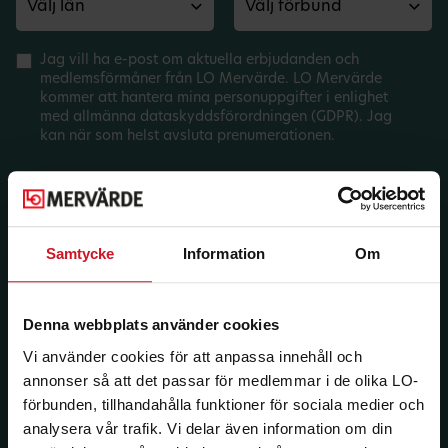
Jag vill ha e-post om aktuella erbjudanden och
medlemsförmåner från LO Mervärde. LO Mervärde
kommer att hantera mina personuppgifter i enlighet
med allmänna dataskyddsförordningen (GDPR). Jag
kan när som helst avsluta prenumerationen.
Samtycke
Information
Om
Denna webbplats använder cookies
Vi använder cookies för att anpassa innehåll och
annonser så att det passar för medlemmar i de olika LO-
förbunden, tillhandahålla funktioner för sociala medier och
analysera vår trafik. Vi delar även information om din