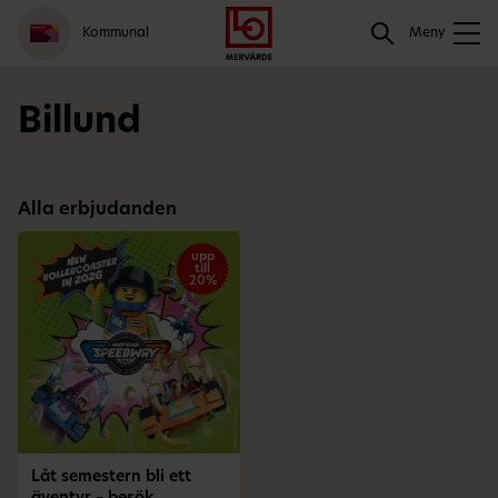
Gå
Logga
Hoppa
Sök
Kommunal
till
in
till
Meny
meny
innehåll
Sök
Billund
Alla erbjudanden
upp
till
20%
Låt semestern bli ett