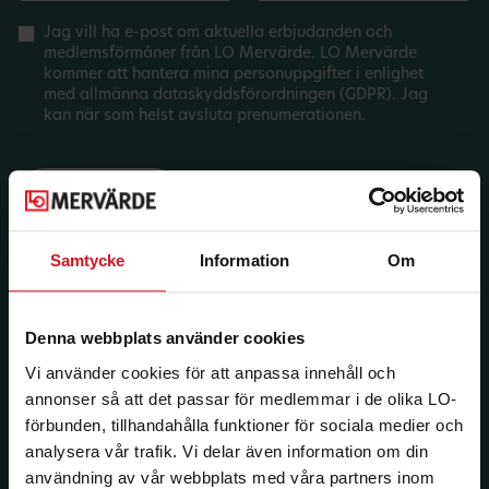
Jag vill ha e-post om aktuella erbjudanden och
medlemsförmåner från LO Mervärde. LO Mervärde
kommer att hantera mina personuppgifter i enlighet
med allmänna dataskyddsförordningen (GDPR). Jag
kan när som helst avsluta prenumerationen.
Samtycke
Information
Om
Denna webbplats använder cookies
Vi använder cookies för att anpassa innehåll och
annonser så att det passar för medlemmar i de olika LO-
förbunden, tillhandahålla funktioner för sociala medier och
analysera vår trafik. Vi delar även information om din
användning av vår webbplats med våra partners inom