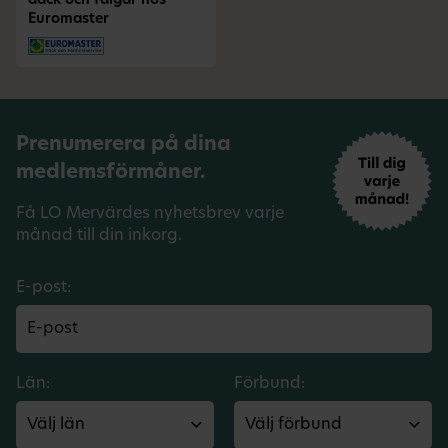
däck och fälgar hos
Euromaster
Prenumerera på dina
medlemsförmåner.
Få LO Mervärdes nyhetsbrev varje
månad till din inkorg.
E-post:
Län:
Förbund: