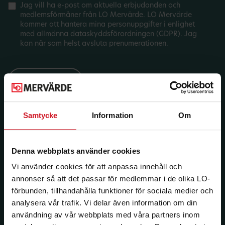
Jag vill ha e-post om aktuella erbjudanden och
medlemsförmåner från LO Mervärde. LO Mervärde
kommer att hantera mina personuppgifter i enlighet
med allmänna dataskyddsförordningen (GDPR). Jag
kan när som helst avsluta prenumerationen.
Samtycke
Information
Om
Denna webbplats använder cookies
Vi använder cookies för att anpassa innehåll och
annonser så att det passar för medlemmar i de olika LO-
förbunden, tillhandahålla funktioner för sociala medier och
analysera vår trafik. Vi delar även information om din
användning av vår webbplats med våra partners inom