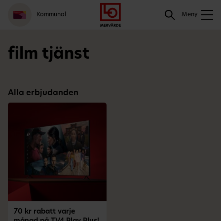
Gå
Logga
Hoppa
Sök
Kommunal
till
in
till
Meny
meny
innehåll
Sök
film tjänst
Alla erbjudanden
70 kr rabatt varje