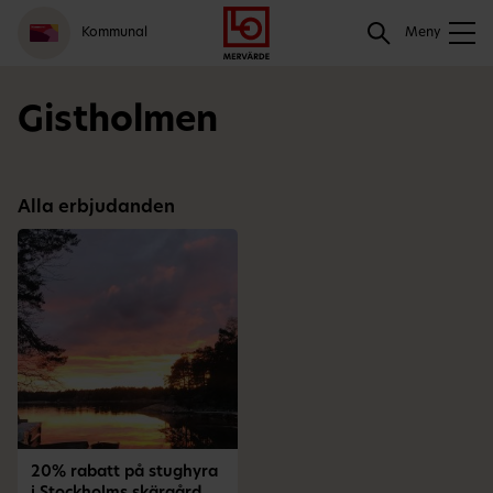
Gå
Logga
Hoppa
Sök
Kommunal
till
in
till
Meny
meny
innehåll
Sök
Gistholmen
Alla erbjudanden
20% rabatt på stughyra