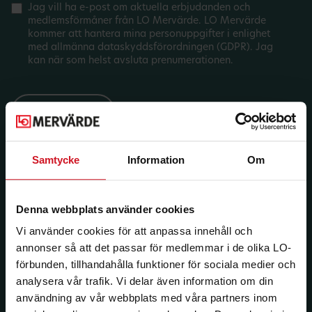
Jag vill ha e-post om aktuella erbjudanden och
medlemsförmåner från LO Mervärde. LO Mervärde
kommer att hantera mina personuppgifter i enlighet
med allmänna dataskyddsförordningen (GDPR). Jag
kan när som helst avsluta prenumerationen.
Samtycke
Information
Om
Denna webbplats använder cookies
Vi använder cookies för att anpassa innehåll och
annonser så att det passar för medlemmar i de olika LO-
förbunden, tillhandahålla funktioner för sociala medier och
analysera vår trafik. Vi delar även information om din
användning av vår webbplats med våra partners inom