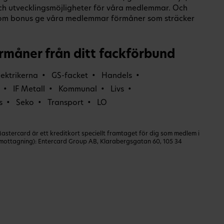
och utvecklingsmöjligheter för våra medlemmar. Och
om bonus ge våra medlemmar förmåner som sträcker
rmåner från ditt fackförbund
lektrikerna
GS-facket
Handels
IF Metall
Kommunal
Livs
s
Seko
Transport
LO
ercard är ett kreditkort speciellt framtaget för dig som medlem i
dmottagning): Entercard Group AB, Klarabergsgatan 60, 105 34