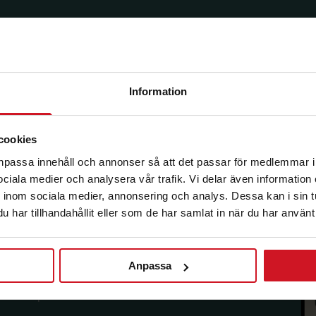
Information
korg.
cookies
anpassa innehåll och annonser så att det passar för medlemmar i
 sociala medier och analysera vår trafik. Vi delar även informatio
inom sociala medier, annonsering och analys. Dessa kan i sin 
har tillhandahållit eller som de har samlat in när du har använt 
Anpassa
sförmåner från LO Mervärde.
i enlighet med allmänna
avsluta prenumerationen.