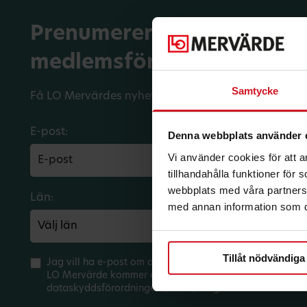
Prenumerera på dina
medlemsförmåner.
Samtycke
Få LO Mervärdes nyhetsbrev varje månad till din in
E-post:
Denna webbplats använder 
Vi använder cookies för att 
tillhandahålla funktioner för
webbplats med våra partners 
Län:
Förbund:
med annan information som du 
Tillåt nödvändiga
Jag vill ha e-post om aktuella erbjudanden och medlem
LO Mervärde kommer att hantera mina personuppgifter 
dataskyddsförordningen (GDPR). Jag kan när som helst 