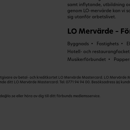
samt inflytande, utbildning 
genom LO-mervärde kan vi s
sig utanför arbetslivet.
LO Mervärde – Fö
Byggnads
Fastighets
E
Hotell- och restaurangfacket
Musikerförbundet
Papper
ivare av betal- och kreditkortet LO Mervärde Mastercard. LO Mervärde Mast
lande ditt LO Mervärde Mastercard: Tel:
0771 94 94 00
. Besöksadress (ej kun
de@lo.se
eller höra av dig till ditt förbunds medlemsservice.