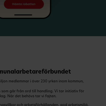
unalarbetareförbundet
iljon medlemmar i över 230 yrken inom kommun,
m går från ord till handling. Vi tar initiativ för
g. När det behövs tar vi fajten.
ngsvillkor och arbetsförhållanden, god arbetsmiljö,