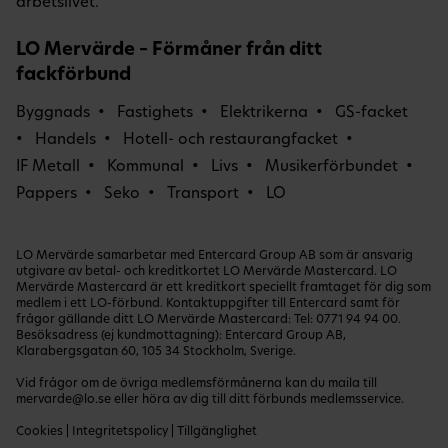
arbetslivet.
LO Mervärde – Förmåner från ditt
fackförbund
Byggnads
Fastighets
Elektrikerna
GS-facket
Handels
Hotell- och restaurangfacket
IF Metall
Kommunal
Livs
Musikerförbundet
Pappers
Seko
Transport
LO
LO Mervärde samarbetar med Entercard Group AB som är ansvarig
utgivare av betal- och kreditkortet LO Mervärde Mastercard. LO
Mervärde Mastercard är ett kreditkort speciellt framtaget för dig som
medlem i ett LO-förbund. Kontaktuppgifter till Entercard samt för
frågor gällande ditt LO Mervärde Mastercard: Tel:
0771 94 94 00
.
Besöksadress (ej kundmottagning): Entercard Group AB,
Klarabergsgatan 60, 105 34 Stockholm, Sverige.
Vid frågor om de övriga medlemsförmånerna kan du maila till
mervarde@lo.se
eller höra av dig till ditt förbunds medlemsservice.
Cookies
|
Integritetspolicy
|
Tillgänglighet