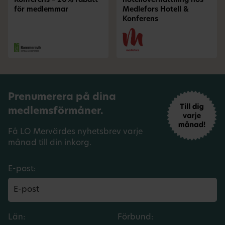
Konferens – 20% rabatt
hotellövernattning hos
för medlemmar
Medlefors Hotell &
Konferens
Prenumerera på dina
medlemsförmåner.
Få LO Mervärdes nyhetsbrev varje
månad till din inkorg.
E-post:
Län:
Förbund: