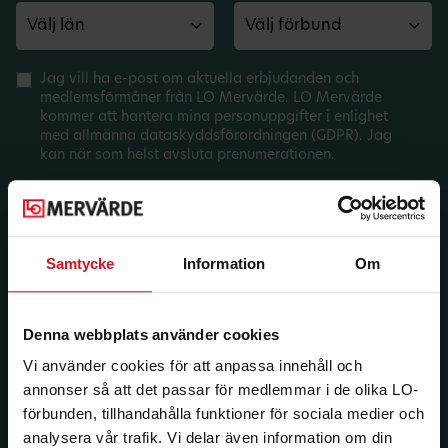
Jag vill ha e-post om aktuella erbjudanden och
medlemsförmåner från LO Mervärde. LO Mervärde
kommer att hantera mina personuppgifter i enlighet
med allmänna dataskyddsförordningen (GDPR). Jag
kan när som helst avsluta prenumerationen.
Samtycke
Information
Om
Denna webbplats använder cookies
Vi använder cookies för att anpassa innehåll och
annonser så att det passar för medlemmar i de olika LO-
förbunden, tillhandahålla funktioner för sociala medier och
analysera vår trafik. Vi delar även information om din