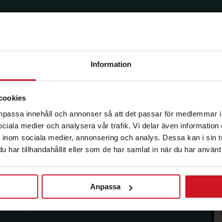
Information
korg.
cookies
anpassa innehåll och annonser så att det passar för medlemmar i
 sociala medier och analysera vår trafik. Vi delar även informatio
inom sociala medier, annonsering och analys. Dessa kan i sin 
har tillhandahållit eller som de har samlat in när du har använt 
Anpassa
sförmåner från LO Mervärde.
i enlighet med allmänna
avsluta prenumerationen.