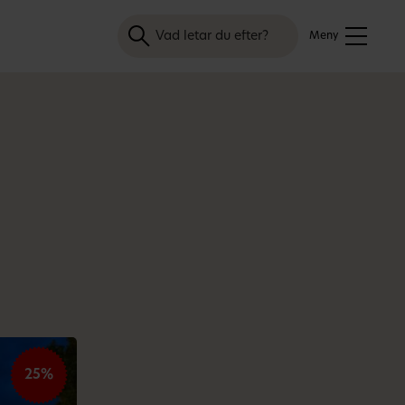
Sök
Meny
25%