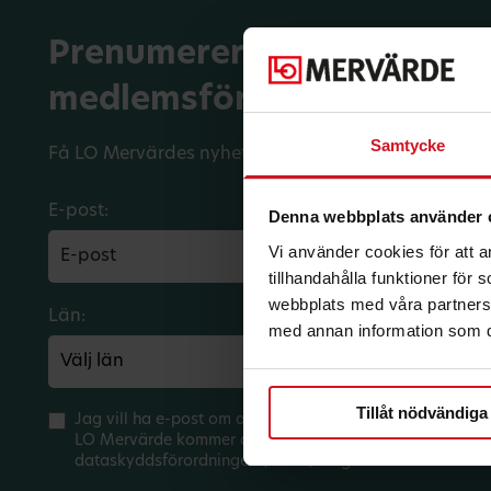
Prenumerera på dina
medlemsförmåner.
Samtycke
Få LO Mervärdes nyhetsbrev varje månad till din in
E-post:
Denna webbplats använder 
Vi använder cookies för att 
tillhandahålla funktioner för
webbplats med våra partners 
Län:
Förbund:
med annan information som du 
Tillåt nödvändiga
Jag vill ha e-post om aktuella erbjudanden och medlem
LO Mervärde kommer att hantera mina personuppgifter 
dataskyddsförordningen (GDPR). Jag kan när som helst 