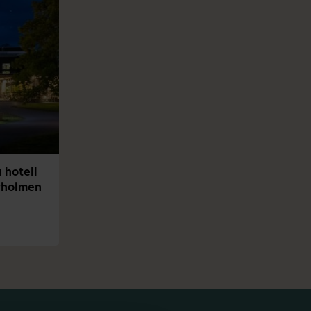
 hotell
arholmen