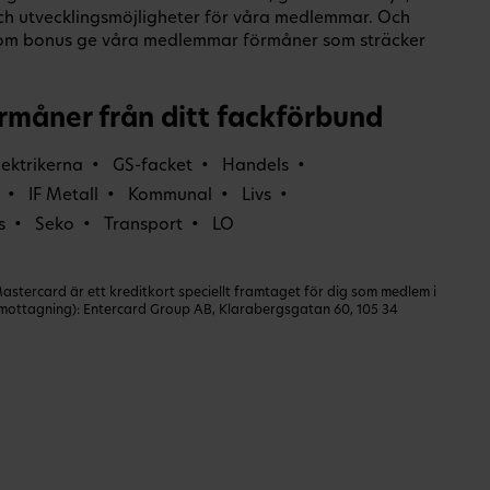
och utvecklingsmöjligheter för våra medlemmar. Och
om bonus ge våra medlemmar förmåner som sträcker
rmåner från ditt fackförbund
lektrikerna
GS-facket
Handels
IF Metall
Kommunal
Livs
s
Seko
Transport
LO
ercard är ett kreditkort speciellt framtaget för dig som medlem i
dmottagning): Entercard Group AB, Klarabergsgatan 60, 105 34