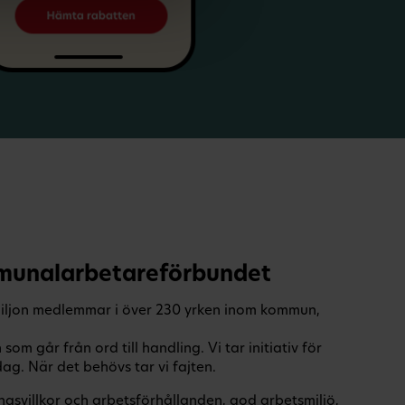
unalarbetareförbundet
iljon medlemmar i över 230 yrken inom kommun,
m går från ord till handling. Vi tar initiativ för
g. När det behövs tar vi fajten.
ngsvillkor och arbetsförhållanden, god arbetsmiljö,