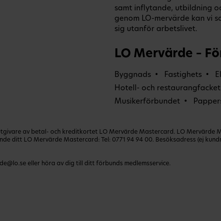
samt inflytande, utbildning 
genom LO-mervärde kan vi s
sig utanför arbetslivet.
LO Mervärde – Fö
Byggnads
Fastighets
E
Hotell- och restaurangfacket
Musikerförbundet
Papper
ivare av betal- och kreditkortet LO Mervärde Mastercard. LO Mervärde Mast
lande ditt LO Mervärde Mastercard: Tel:
0771 94 94 00
. Besöksadress (ej kun
de@lo.se
eller höra av dig till ditt förbunds medlemsservice.