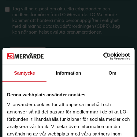
Jag vill ha e-post om aktuella erbjudanden och
medlemsförmåner från LO Mervärde. LO Mervärde
kommer att hantera mina personuppgifter i enlighet
med allmänna dataskyddsförordningen (GDPR). Jag
kan när som helst avsluta prenumerationen.
Samtycke
Information
Om
Denna webbplats använder cookies
Vi använder cookies för att anpassa innehåll och
annonser så att det passar för medlemmar i de olika LO-
förbunden, tillhandahålla funktioner för sociala medier och
analysera vår trafik. Vi delar även information om din
användning av vår webbplats med våra partners inom