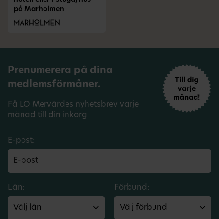
hotell eller i stuga/hus
på Marholmen
Prenumerera på dina
medlemsförmåner.
Få LO Mervärdes nyhetsbrev varje
månad till din inkorg.
E-post:
Län:
Förbund: