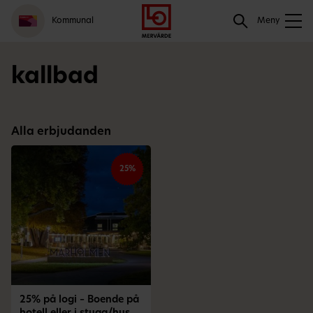
Gå
Logga
Hoppa
Sök
Kommunal
till
in
till
Meny
meny
innehåll
Sök
kallbad
Alla erbjudanden
25%
25% på logi – Boende på