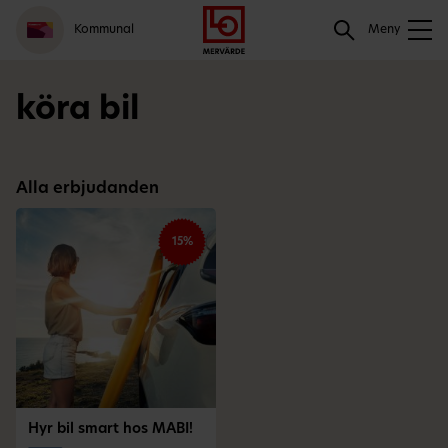
Gå
Logga
Hoppa
Sök
Kommunal
till
in
till
Meny
meny
innehåll
Sök
köra bil
Alla erbjudanden
15%
Hyr bil smart hos MABI!