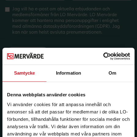
Jag vill ha e-post om aktuella erbjudanden och
medlemsförmåner från LO Mervärde. LO Mervärde
kommer att hantera mina personuppgifter i enlighet
med allmänna dataskyddsförordningen (GDPR). Jag
kan när som helst avsluta prenumerationen.
Samtycke
Information
Om
Denna webbplats använder cookies
Vi använder cookies för att anpassa innehåll och
annonser så att det passar för medlemmar i de olika LO-
förbunden, tillhandahålla funktioner för sociala medier och
analysera vår trafik. Vi delar även information om din
användning av vår webbplats med våra partners inom