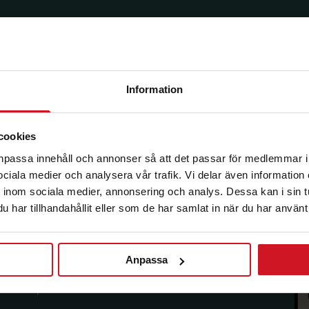
Information
korg.
cookies
anpassa innehåll och annonser så att det passar för medlemmar i
 sociala medier och analysera vår trafik. Vi delar även informatio
inom sociala medier, annonsering och analys. Dessa kan i sin 
har tillhandahållit eller som de har samlat in när du har använt 
Anpassa
sförmåner från LO Mervärde.
i enlighet med allmänna
avsluta prenumerationen.