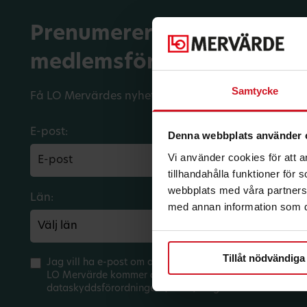
Prenumerera på dina
medlemsförmåner.
Samtycke
Få LO Mervärdes nyhetsbrev varje månad till din in
E-post:
Denna webbplats använder 
Vi använder cookies för att 
tillhandahålla funktioner för
webbplats med våra partners 
Län:
Förbund:
med annan information som du 
Tillåt nödvändiga
Jag vill ha e-post om aktuella erbjudanden och medlem
LO Mervärde kommer att hantera mina personuppgifter 
dataskyddsförordningen (GDPR). Jag kan när som helst 