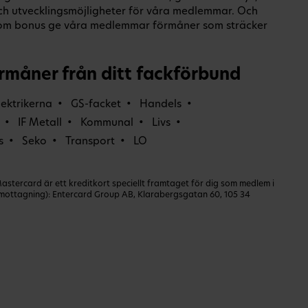
och utvecklingsmöjligheter för våra medlemmar. Och
om bonus ge våra medlemmar förmåner som sträcker
rmåner från ditt fackförbund
lektrikerna
GS-facket
Handels
IF Metall
Kommunal
Livs
s
Seko
Transport
LO
ercard är ett kreditkort speciellt framtaget för dig som medlem i
dmottagning): Entercard Group AB, Klarabergsgatan 60, 105 34