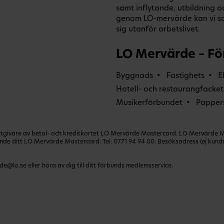
samt inflytande, utbildning 
genom LO-mervärde kan vi s
sig utanför arbetslivet.
LO Mervärde – Fö
Byggnads
Fastighets
E
Hotell- och restaurangfacket
Musikerförbundet
Papper
ivare av betal- och kreditkortet LO Mervärde Mastercard. LO Mervärde Mast
lande ditt LO Mervärde Mastercard: Tel:
0771 94 94 00
. Besöksadress (ej kun
de@lo.se
eller höra av dig till ditt förbunds medlemsservice.