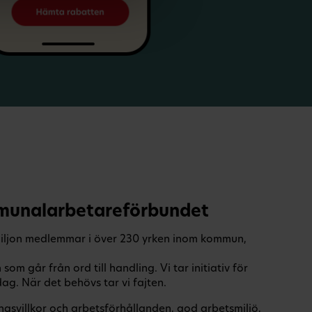
unalarbetareförbundet
iljon medlemmar i över 230 yrken inom kommun,
m går från ord till handling. Vi tar initiativ för
g. När det behövs tar vi fajten.
ngsvillkor och arbetsförhållanden, god arbetsmiljö,