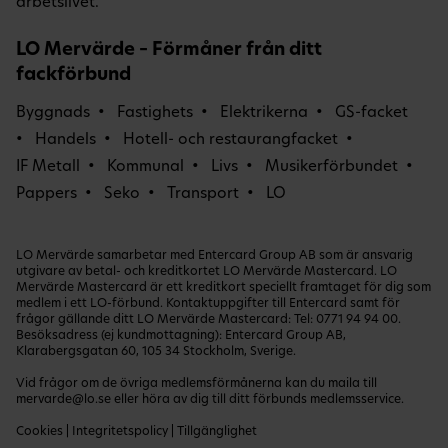
arbetslivet.
LO Mervärde – Förmåner från ditt
fackförbund
Byggnads
Fastighets
Elektrikerna
GS-facket
Handels
Hotell- och restaurangfacket
IF Metall
Kommunal
Livs
Musikerförbundet
Pappers
Seko
Transport
LO
LO Mervärde samarbetar med Entercard Group AB som är ansvarig
utgivare av betal- och kreditkortet LO Mervärde Mastercard. LO
Mervärde Mastercard är ett kreditkort speciellt framtaget för dig som
medlem i ett LO-förbund. Kontaktuppgifter till Entercard samt för
frågor gällande ditt LO Mervärde Mastercard: Tel:
0771 94 94 00
.
Besöksadress (ej kundmottagning): Entercard Group AB,
Klarabergsgatan 60, 105 34 Stockholm, Sverige.
Vid frågor om de övriga medlemsförmånerna kan du maila till
mervarde@lo.se
eller höra av dig till ditt förbunds medlemsservice.
Cookies
|
Integritetspolicy
|
Tillgänglighet