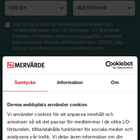
Jag vill ha e-post om aktuella erbjudanden och
medlemsförmåner från LO Mervärde. LO Mervärde
kommer att hantera mina personuppgifter i enlighet
med allmänna dataskyddsförordningen (GDPR). Jag
kan när som helst avsluta prenumerationen.
Samtycke
Information
Om
Denna webbplats använder cookies
Vi använder cookies för att anpassa innehåll och
annonser så att det passar för medlemmar i de olika LO-
förbunden, tillhandahålla funktioner för sociala medier och
analysera vår trafik. Vi delar även information om din