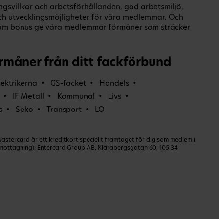
ngsvillkor och arbetsförhållanden, god arbetsmiljö,
och utvecklingsmöjligheter för våra medlemmar. Och
om bonus ge våra medlemmar förmåner som sträcker
rmåner från ditt fackförbund
lektrikerna
GS-facket
Handels
IF Metall
Kommunal
Livs
s
Seko
Transport
LO
ercard är ett kreditkort speciellt framtaget för dig som medlem i
dmottagning): Entercard Group AB, Klarabergsgatan 60, 105 34