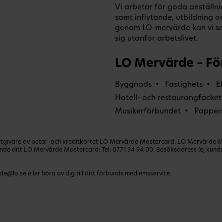
Vi arbetar för goda anställni
samt inflytande, utbildning 
genom LO-mervärde kan vi s
sig utanför arbetslivet.
LO Mervärde – Fö
Byggnads
Fastighets
E
Hotell- och restaurangfacket
Musikerförbundet
Papper
ivare av betal- och kreditkortet LO Mervärde Mastercard. LO Mervärde Mast
lande ditt LO Mervärde Mastercard: Tel:
0771 94 94 00
. Besöksadress (ej kun
de@lo.se
eller höra av dig till ditt förbunds medlemsservice.