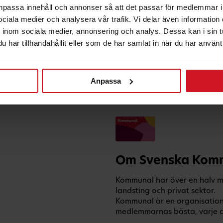
anpassa innehåll och annonser så att det passar för medlemmar i
 sociala medier och analysera vår trafik. Vi delar även informatio
inom sociala medier, annonsering och analys. Dessa kan i sin 
har tillhandahållit eller som de har samlat in när du har använt 
Anpassa
Om Svenska Komm
Kommunal har över en halv m
landsting och privat sektor.
Kommunal är en organisation so
medlemmarnas bästa, varje da