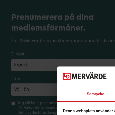
Prenumerera på dina
medlemsförmåner.
Få LO Mervärdes nyhetsbrev varje månad till din in
E-post:
Län:
Förbund:
Samtycke
Jag vill ha e-post om aktuella erbjudanden och medlem
LO Mervärde kommer att hantera mina personuppgifter 
Denna webbplats använder 
dataskyddsförordningen (GDPR). Jag kan när som helst 