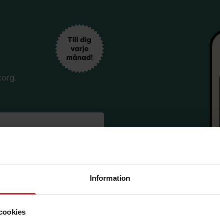
korg.
Information
sförmåner från LO Mervärde.
i enlighet med allmänna
cookies
avsluta prenumerationen.