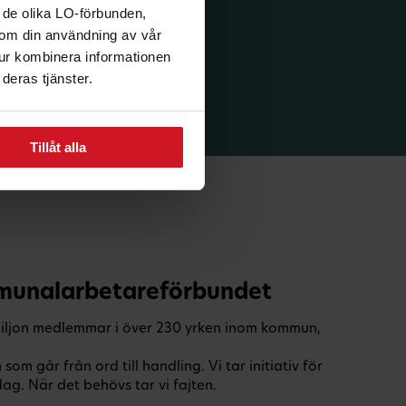
 de olika LO-förbunden,
n om din användning av vår
tur kombinera informationen
deras tjänster.
Tillåt alla
unalarbetareförbundet
iljon medlemmar i över 230 yrken inom kommun,
m går från ord till handling. Vi tar initiativ för
g. När det behövs tar vi fajten.