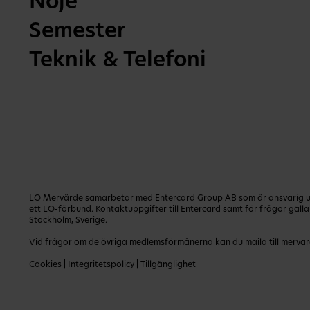
Nöje
Semester
Teknik & Telefoni
LO Mervärde samarbetar med Entercard Group AB som är ansvarig utg
ett LO-förbund. Kontaktuppgifter till Entercard samt för frågor gäl
Stockholm, Sverige.
Vid frågor om de övriga medlemsförmånerna kan du maila till
mervar
Cookies
|
Integritetspolicy
|
Tillgänglighet