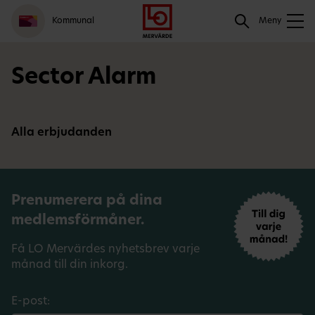
Gå
Logga
Hoppa
Sök
Kommunal
till
in
till
Meny
meny
innehåll
Sök
Sector Alarm
Alla erbjudanden
Prenumerera på dina
medlemsförmåner.
Få LO Mervärdes nyhetsbrev varje
månad till din inkorg.
E-post: