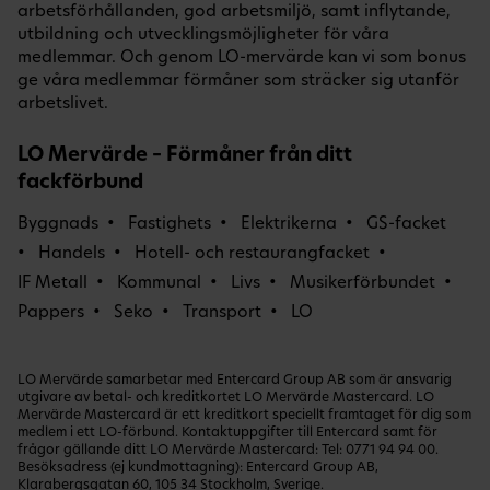
arbetsförhållanden, god arbetsmiljö, samt inflytande,
utbildning och utvecklingsmöjligheter för våra
medlemmar. Och genom LO-mervärde kan vi som bonus
ge våra medlemmar förmåner som sträcker sig utanför
arbetslivet.
LO Mervärde – Förmåner från ditt
fackförbund
Byggnads
Fastighets
Elektrikerna
GS-facket
Handels
Hotell- och restaurangfacket
IF Metall
Kommunal
Livs
Musikerförbundet
Pappers
Seko
Transport
LO
LO Mervärde samarbetar med Entercard Group AB som är ansvarig
utgivare av betal- och kreditkortet LO Mervärde Mastercard. LO
Mervärde Mastercard är ett kreditkort speciellt framtaget för dig som
medlem i ett LO-förbund. Kontaktuppgifter till Entercard samt för
frågor gällande ditt LO Mervärde Mastercard: Tel:
0771 94 94 00
.
Besöksadress (ej kundmottagning): Entercard Group AB,
Klarabergsgatan 60, 105 34 Stockholm, Sverige.