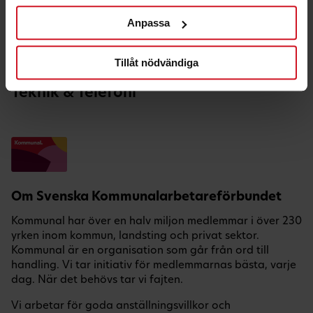
Hälsa & Fritid
Anpassa
Hem & Bil
Nöje
Tillåt nödvändiga
Semester
Teknik & Telefoni
Om Svenska Kommunalarbetareförbundet
Kommunal har över en halv miljon medlemmar i över 230
yrken inom kommun, landsting och privat sektor.
Kommunal är en organisation som går från ord till
handling. Vi tar initiativ för medlemmarnas bästa, varje
dag. När det behövs tar vi fajten.
Vi arbetar för goda anställningsvillkor och