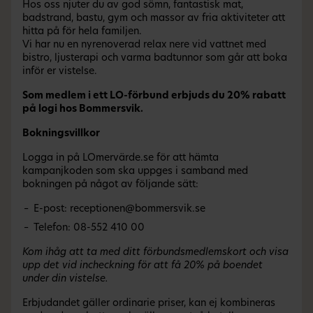
Hos oss njuter du av god sömn, fantastisk mat,
badstrand, bastu, gym och massor av fria aktiviteter att
hitta på för hela familjen.
Vi har nu en nyrenoverad relax nere vid vattnet med
bistro, ljusterapi och varma badtunnor som går att boka
inför er vistelse.
Som medlem i ett LO-förbund erbjuds du 20% rabatt
på logi hos Bommersvik.
Bokningsvillkor
Logga in på LOmervärde.se för att hämta
kampanjkoden som ska uppges i samband med
bokningen på något av följande sätt:
E-post: receptionen@bommersvik.se
Telefon: 08-552 410 00
Kom ihåg att ta med ditt förbundsmedlemskort och visa
upp det vid incheckning för att få 20% på boendet
under din vistelse.
Erbjudandet gäller ordinarie priser, kan ej kombineras