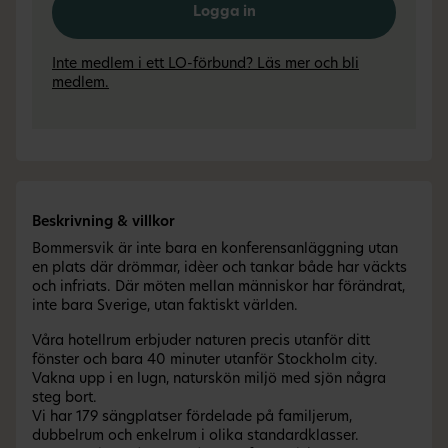
Logga in
Inte medlem i ett LO-förbund? Läs mer och bli
medlem.
Beskrivning & villkor
Bommersvik är inte bara en konferensanläggning utan
en plats där drömmar, idèer och tankar både har väckts
och infriats. Där möten mellan människor har förändrat,
inte bara Sverige, utan faktiskt världen.
Våra hotellrum erbjuder naturen precis utanför ditt
fönster och bara 40 minuter utanför Stockholm city.
Vakna upp i en lugn, naturskön miljö med sjön några
steg bort.
Vi har 179 sängplatser fördelade på familjerum,
dubbelrum och enkelrum i olika standardklasser.