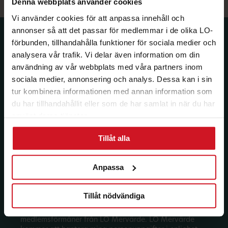
Denna webbplats använder cookies
Vi använder cookies för att anpassa innehåll och
annonser så att det passar för medlemmar i de olika LO-
Prenumerera på dina
förbunden, tillhandahålla funktioner för sociala medier och
medlemsförmåner.
analysera vår trafik. Vi delar även information om din
användning av vår webbplats med våra partners inom
Få LO Mervärdes nyhetsbrev varje
sociala medier, annonsering och analys. Dessa kan i sin
månad till din inkorg.
tur kombinera informationen med annan information som
du har tillhandahållit eller som de har samlat in när du har
E-post:
använt deras tjänster.
Tillåt alla
Län:
Förbund:
Anpassa
Tillåt nödvändiga
Jag vill ha e-post om aktuella erbjudanden och
medlemsförmåner från LO Mervärde. LO Mervärde