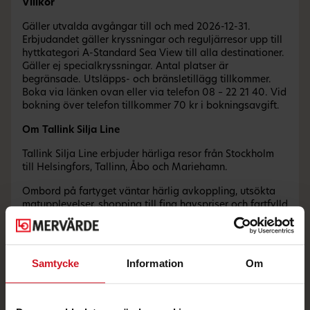
Villkor
Gäller utvalda avgångar till och med 2026-12-31.
Erbjudandet gäller kryssningar och reguljärresor upp till
hyttkategori A-Standard Sea View till alla destinationer.
Gäller ej specialkryssningar. Antal platser är
begränsade. Utsläpps- och bränsletillägg tillkommer.
Boka via länken ovan eller via telefon 08 – 22 21 40. Vid
bokning över telefon tillkommer 70 kr i bokningsavgift.
Om Tallink Silja Line
Tallink Silja Line erbjuder härliga resor från Stockholm
till Helsingfors, Tallinn, Åbo och Mariehamn.
Ombord på fartyget väntar härlig avkoppling, utsökta
matupplevelser, shopping till fina havspriser och fartfylld
underhållning.
Din minisemester på havet och guldkornen runt
Östersjön väntar!
Samtycke
Information
Om
Tallink Silja Line