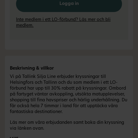
Logga in
Inte medlem i ett LO-förbund? Läs mer och bli
medlem.
Beskrivning & villkor
Vi på Tallink Silja Line erbjuder kryssningar till
Helsingfors och Tallinn och du som medlem i ett LO-
förbund har upp till 30% rabatt på kryssningar. Ombord
på fartyget väntar avkoppling, utsökta matupplevelser,
shopping till fina havspriser och härlig underhållning. Du
får också hela 7 timmar i land för att upptäcka våra
fantastiska destinationer.
Läs mer om våra erbjudanden samt boka din kryssning
via länken ovan.