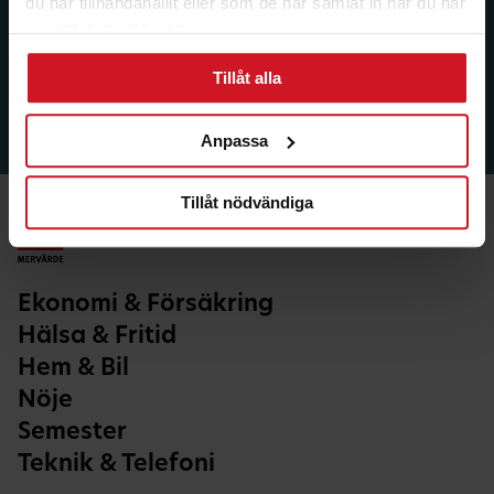
du har tillhandahållit eller som de har samlat in när du har
använt deras tjänster.
Tillåt alla
Anpassa
Tillåt nödvändiga
Ekonomi & Försäkring
Hälsa & Fritid
Hem & Bil
Nöje
Semester
Teknik & Telefoni