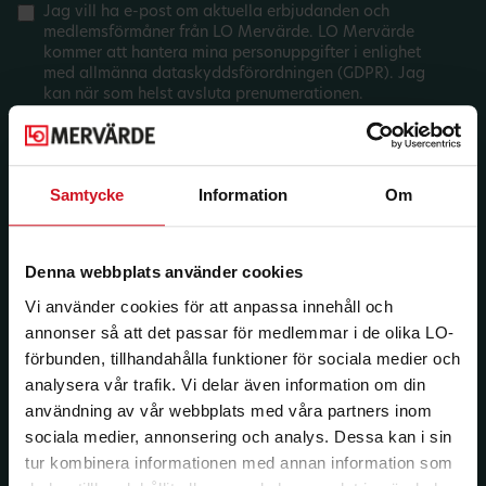
Jag vill ha e-post om aktuella erbjudanden och
medlemsförmåner från LO Mervärde. LO Mervärde
kommer att hantera mina personuppgifter i enlighet
med allmänna dataskyddsförordningen (GDPR). Jag
kan när som helst avsluta prenumerationen.
Samtycke
Information
Om
Denna webbplats använder cookies
Vi använder cookies för att anpassa innehåll och
annonser så att det passar för medlemmar i de olika LO-
förbunden, tillhandahålla funktioner för sociala medier och
analysera vår trafik. Vi delar även information om din
användning av vår webbplats med våra partners inom
sociala medier, annonsering och analys. Dessa kan i sin
tur kombinera informationen med annan information som