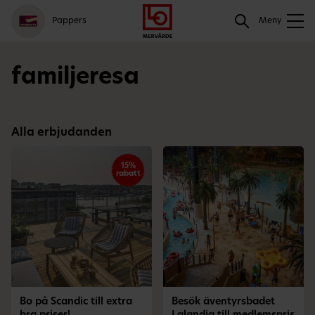
Gå
Logga
Hoppa
Sök
Pappers
till
in
till
Meny
meny
innehåll
Sök
familjeresa
Alla erbjudanden
15%
rabatt
Bo på Scandic till extra
Besök äventyrsbadet