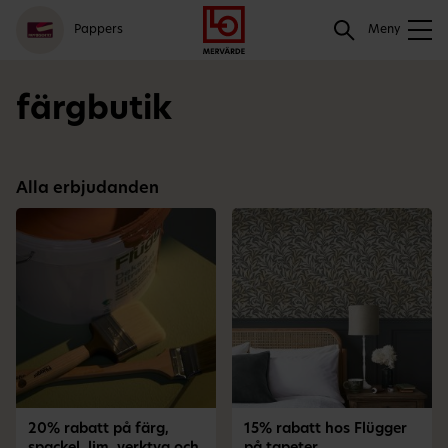
Gå
Logga
Hoppa
Sök
Pappers
till
in
till
Meny
meny
innehåll
Sök
färgbutik
Alla erbjudanden
20% rabatt på färg,
15% rabatt hos Flügger