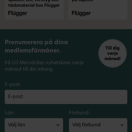
spackel, lim, verktyg och
på tapeter
täckmaterial hos Flügger
Prenumerera på dina
medlemsförmåner.
Få LO Mervärdes nyhetsbrev varje
månad till din inkorg.
E-post:
Län:
Förbund: