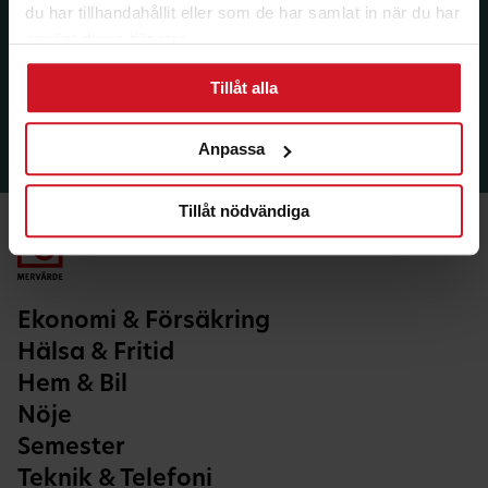
du har tillhandahållit eller som de har samlat in när du har
använt deras tjänster.
Tillåt alla
Anpassa
Tillåt nödvändiga
Ekonomi & Försäkring
Hälsa & Fritid
Hem & Bil
Nöje
Semester
Teknik & Telefoni