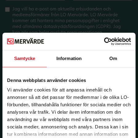
Jag vill ha e-post om aktuella erbjudanden och
medlemsförmåner från LO Mervärde. LO Mervärde
kommer att hantera mina personuppgifter i enlighet
med allmänna dataskyddsförordningen (GDPR). Jag
kan när som helst avsluta prenumerationen.
Samtycke
Information
Om
Denna webbplats använder cookies
Vi använder cookies för att anpassa innehåll och
annonser så att det passar för medlemmar i de olika LO-
förbunden, tillhandahålla funktioner för sociala medier och
analysera vår trafik. Vi delar även information om din
användning av vår webbplats med våra partners inom
sociala medier, annonsering och analys. Dessa kan i sin
tur kombinera informationen med annan information som