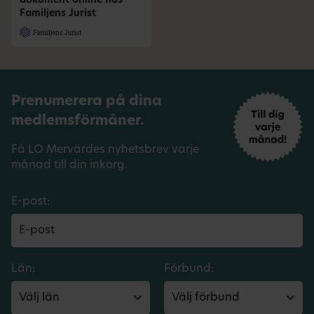
dokument online hos
Familjens Jurist
Prenumerera på dina
medlemsförmåner.
Få LO Mervärdes nyhetsbrev varje
månad till din inkorg.
E-post:
Län:
Förbund: