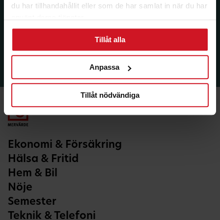
du har tillhandahållit eller som de har samlat in när du har
använt deras tjänster.
Tillåt alla
Anpassa
Tillåt nödvändiga
Ekonomi & Försäkring
Hälsa & Fritid
Hem & Bil
Nöje
Semester
Teknik & Telefoni