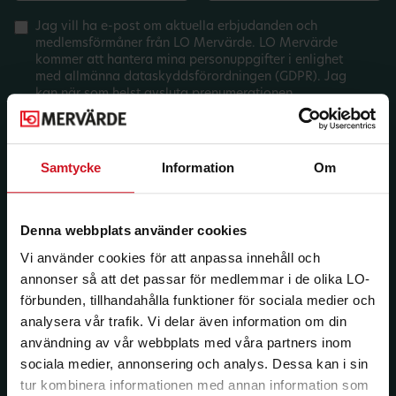
Jag vill ha e-post om aktuella erbjudanden och
medlemsförmåner från LO Mervärde. LO Mervärde
kommer att hantera mina personuppgifter i enlighet
med allmänna dataskyddsförordningen (GDPR). Jag
kan när som helst avsluta prenumerationen.
Samtycke
Information
Om
Denna webbplats använder cookies
Vi använder cookies för att anpassa innehåll och
annonser så att det passar för medlemmar i de olika LO-
förbunden, tillhandahålla funktioner för sociala medier och
analysera vår trafik. Vi delar även information om din
användning av vår webbplats med våra partners inom
sociala medier, annonsering och analys. Dessa kan i sin
tur kombinera informationen med annan information som