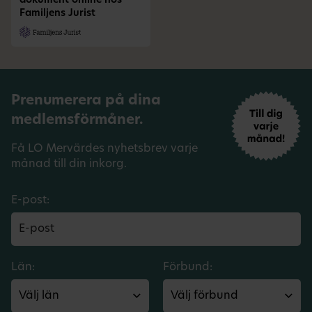
dokument online hos
Familjens Jurist
Prenumerera på dina
medlemsförmåner.
Få LO Mervärdes nyhetsbrev varje
månad till din inkorg.
E-post:
Län:
Förbund: