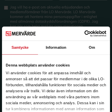
Jag vill ha e-post om aktuella erbjudanden och
medlemsförmåner från LO Mervärde. LO Mervärde
kommer att hantera mina personuppgifter i enlighet
med allmänna dataskyddsförordningen (GDPR). Jag
kan när som helst avsluta prenumerationen.
Samtycke
Information
Om
Denna webbplats använder cookies
Vi använder cookies för att anpassa innehåll och
annonser så att det passar för medlemmar i de olika LO-
förbunden, tillhandahålla funktioner för sociala medier och
analysera vår trafik. Vi delar även information om din
användning av vår webbplats med våra partners inom
sociala medier, annonsering och analys. Dessa kan i sin
tur kombinera informationen med annan information som