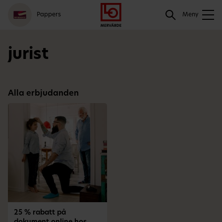
Gå
Logga
Hoppa
Sök
Pappers
till
in
till
Meny
meny
innehåll
Sök
jurist
Alla erbjudanden
25 % rabatt på