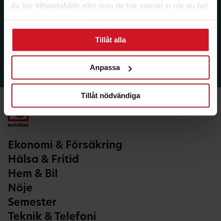
du har tillhandahållit eller som de har samlat in när du har
använt deras tjänster.
Tillåt alla
Anpassa
Tillåt nödvändiga
Ekonomi & Försäkring
Hälsa & Fritid
Hem & Bil
Nöje
Semester
Teknik & Telefoni