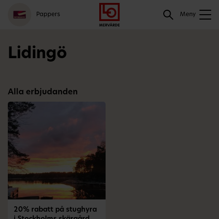
Gå
Logga
Hoppa
Sök
Pappers
till
in
till
Meny
meny
innehåll
Sök
Lidingö
Alla erbjudanden
20% rabatt på stughyra