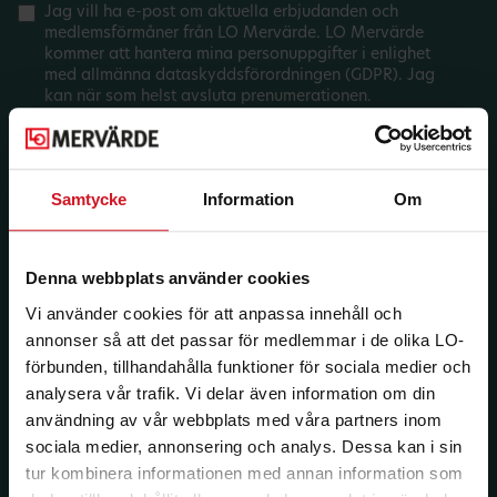
Jag vill ha e-post om aktuella erbjudanden och
medlemsförmåner från LO Mervärde. LO Mervärde
kommer att hantera mina personuppgifter i enlighet
med allmänna dataskyddsförordningen (GDPR). Jag
kan när som helst avsluta prenumerationen.
Samtycke
Information
Om
Denna webbplats använder cookies
Vi använder cookies för att anpassa innehåll och
annonser så att det passar för medlemmar i de olika LO-
förbunden, tillhandahålla funktioner för sociala medier och
analysera vår trafik. Vi delar även information om din
användning av vår webbplats med våra partners inom
sociala medier, annonsering och analys. Dessa kan i sin
tur kombinera informationen med annan information som