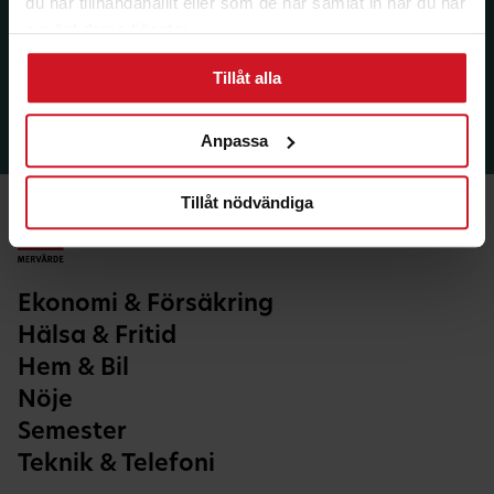
du har tillhandahållit eller som de har samlat in när du har
använt deras tjänster.
Tillåt alla
Anpassa
Tillåt nödvändiga
Ekonomi & Försäkring
Hälsa & Fritid
Hem & Bil
Nöje
Semester
Teknik & Telefoni