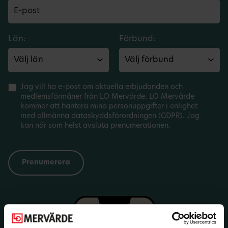
Län:
Förbund:
Jag vill ha e-post om aktuella erbjudanden och
medlemsförmåner från LO Mervärde. LO Mervärde
kommer att hantera mina personuppgifter i enlighet
med allmänna dataskyddsförordningen (GDPR). Jag
kan när som helst avsluta prenumerationen.