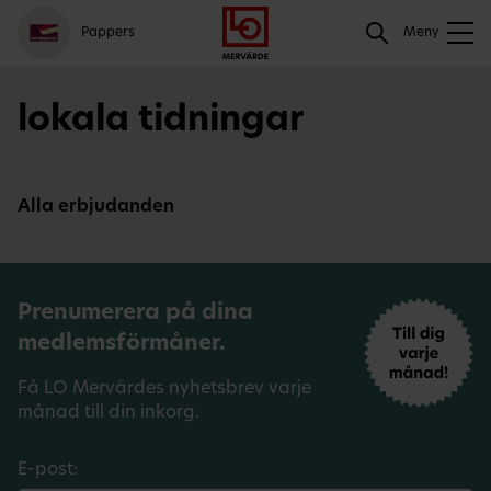
Gå
Logga
Hoppa
Sök
Pappers
till
in
till
Meny
meny
innehåll
Sök
lokala tidningar
Alla erbjudanden
Prenumerera på dina
medlemsförmåner.
Få LO Mervärdes nyhetsbrev varje
månad till din inkorg.
E-post: