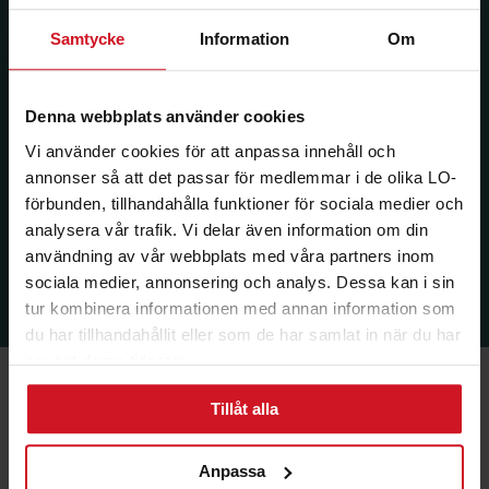
Samtycke
Information
Om
Denna webbplats använder cookies
Vi använder cookies för att anpassa innehåll och
annonser så att det passar för medlemmar i de olika LO-
förbunden, tillhandahålla funktioner för sociala medier och
analysera vår trafik. Vi delar även information om din
användning av vår webbplats med våra partners inom
sociala medier, annonsering och analys. Dessa kan i sin
tur kombinera informationen med annan information som
du har tillhandahållit eller som de har samlat in när du har
använt deras tjänster.
Tillåt alla
Anpassa
Ekonomi & Försäkring