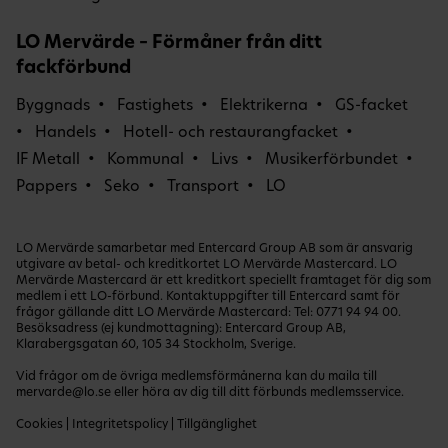
LO Mervärde – Förmåner från ditt
fackförbund
Byggnads
Fastighets
Elektrikerna
GS-facket
Handels
Hotell- och restaurangfacket
IF Metall
Kommunal
Livs
Musikerförbundet
Pappers
Seko
Transport
LO
LO Mervärde samarbetar med Entercard Group AB som är ansvarig
utgivare av betal- och kreditkortet LO Mervärde Mastercard. LO
Mervärde Mastercard är ett kreditkort speciellt framtaget för dig som
medlem i ett LO-förbund. Kontaktuppgifter till Entercard samt för
frågor gällande ditt LO Mervärde Mastercard: Tel:
0771 94 94 00
.
Besöksadress (ej kundmottagning): Entercard Group AB,
Klarabergsgatan 60, 105 34 Stockholm, Sverige.
Vid frågor om de övriga medlemsförmånerna kan du maila till
mervarde@lo.se
eller höra av dig till ditt förbunds medlemsservice.
Cookies
|
Integritetspolicy
|
Tillgänglighet