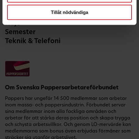
Hälsa & Fritid
Tillåt nödvändiga
Hem & Bil
Nöje
Semester
Teknik & Telefoni
Om Svenska Pappersarbetareförbundet
Pappers har ungefär 14 500 medlemmar som arbetar
inom massa- och pappersindustrin. Förbundet servar
sina medlemmar inom alla fackliga områden och
arbetar för att stärka deras position och skapa trygga
och schysta arbetsvillkor. Och genom LO-mervärde kan
medlemmarna som bonus även erbjudas förmåner som
sträcker sig utanför arbetslivet.