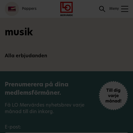
Gå
Logga
Hoppa
Sök
Pappers
till
in
till
Meny
meny
innehåll
Sök
musik
Alla erbjudanden
Prenumerera på dina
medlemsförmåner.
Få LO Mervärdes nyhetsbrev varje
månad till din inkorg.
E-post: