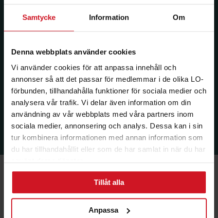
Samtycke
Information
Om
Denna webbplats använder cookies
Vi använder cookies för att anpassa innehåll och
annonser så att det passar för medlemmar i de olika LO-
förbunden, tillhandahålla funktioner för sociala medier och
analysera vår trafik. Vi delar även information om din
användning av vår webbplats med våra partners inom
sociala medier, annonsering och analys. Dessa kan i sin
tur kombinera informationen med annan information som
du har tillhandahållit eller som de har samlat in när du har
använt deras tjänster.
Tillåt alla
Anpassa
Ekonomi & Försäkring