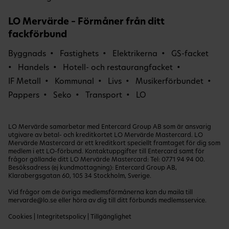
LO Mervärde – Förmåner från ditt
fackförbund
Byggnads
Fastighets
Elektrikerna
GS-facket
Handels
Hotell- och restaurangfacket
IF Metall
Kommunal
Livs
Musikerförbundet
Pappers
Seko
Transport
LO
LO Mervärde samarbetar med Entercard Group AB som är ansvarig
utgivare av betal- och kreditkortet LO Mervärde Mastercard. LO
Mervärde Mastercard är ett kreditkort speciellt framtaget för dig som
medlem i ett LO-förbund. Kontaktuppgifter till Entercard samt för
frågor gällande ditt LO Mervärde Mastercard: Tel:
0771 94 94 00
.
Besöksadress (ej kundmottagning): Entercard Group AB,
Klarabergsgatan 60, 105 34 Stockholm, Sverige.
Vid frågor om de övriga medlemsförmånerna kan du maila till
mervarde@lo.se
eller höra av dig till ditt förbunds medlemsservice.
Cookies
|
Integritetspolicy
|
Tillgänglighet