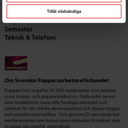
Hälsa & Fritid
Tillåt nödvändiga
Hem & Bil
Nöje
Semester
Teknik & Telefoni
Om Svenska Pappersarbetareförbundet
Pappers har ungefär 14 500 medlemmar som arbetar
inom massa- och pappersindustrin. Förbundet servar
sina medlemmar inom alla fackliga områden och
arbetar för att stärka deras position och skapa trygga
och schysta arbetsvillkor. Och genom LO-mervärde kan
medlemmarna som bonus även erbjudas förmåner som
sträcker sig utanför arbetslivet.