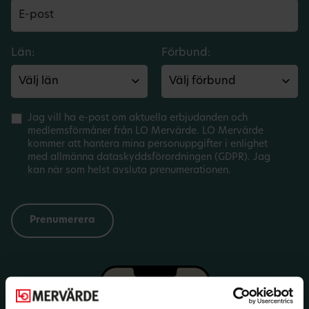
Län:
Förbund:
Jag vill ha e-post om aktuella erbjudanden och
medlemsförmåner från LO Mervärde. LO Mervärde
kommer att hantera mina personuppgifter i enlighet
med allmänna dataskyddsförordningen (GDPR). Jag
kan när som helst avsluta prenumerationen.