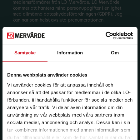
medlemsförmåner från LO Mervärde. LO Mervärde
kommer att hantera mina personuppgifter i enlighet
med allmänna dataskyddsförordningen (GDPR). Jag
kan när som helst avsluta prenumerationen.
Samtycke
Information
Om
Denna webbplats använder cookies
Vi använder cookies för att anpassa innehåll och
annonser så att det passar för medlemmar i de olika LO-
förbunden, tillhandahålla funktioner för sociala medier och
analysera vår trafik. Vi delar även information om din
användning av vår webbplats med våra partners inom
sociala medier, annonsering och analys. Dessa kan i sin
tur kombinera informationen med annan information som
du har tillhandahållit eller som de har samlat in när du har