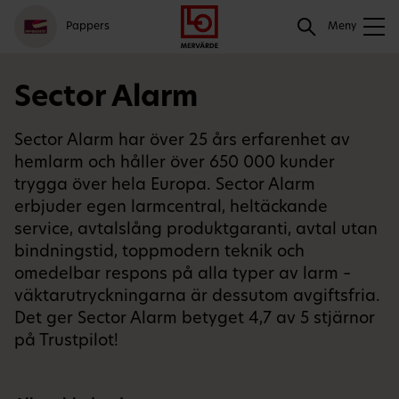
Gå
Logga
Hoppa
Sök
Pappers
till
in
till
Meny
meny
innehåll
Sök
Sector Alarm
Sector Alarm har över 25 års erfarenhet av
hemlarm och håller över 650 000 kunder
trygga över hela Europa. Sector Alarm
erbjuder egen larmcentral, heltäckande
service, avtalslång produktgaranti, avtal utan
bindningstid, toppmodern teknik och
omedelbar respons på alla typer av larm –
väktarutryckningarna är dessutom avgiftsfria.
Det ger Sector Alarm betyget 4,7 av 5 stjärnor
på Trustpilot!