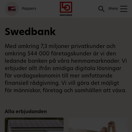
Gå
Logga
Hoppa
Sök
Pappers
till
in
till
Meny
meny
innehåll
Sök
Swedbank
Med omkring 7,3 miljoner privatkunder och
omkring 544 000 företagskunder är vi den
ledande banken på våra hemmamarknader. Vi
erbjuder allt ifrån smidiga digitala lösningar
för vardagsekonomin till mer omfattande
finansiell rådgivning. Vi vill göra det möjligt
för människor, företag och samhällen att växa.
Alla erbjudanden