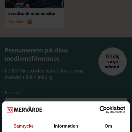
Swedbank medlemslån
Prenumerera på dina
medlemsförmåner.
Få LO Mervärdes nyhetsbrev varje
månad till din inkorg.
E-post:
Län:
Förbund:
Samtycke
Information
Om