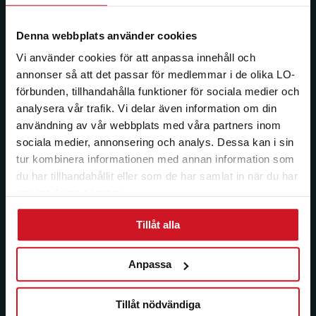
Denna webbplats använder cookies
Jag vill ha e-post om aktuella erbjudanden och
medlemsförmåner från LO Mervärde. LO Mervärde
Vi använder cookies för att anpassa innehåll och
kommer att hantera mina personuppgifter i enlighet
annonser så att det passar för medlemmar i de olika LO-
med allmänna dataskyddsförordningen (GDPR). Jag
förbunden, tillhandahålla funktioner för sociala medier och
kan när som helst avsluta prenumerationen.
analysera vår trafik. Vi delar även information om din
användning av vår webbplats med våra partners inom
sociala medier, annonsering och analys. Dessa kan i sin
tur kombinera informationen med annan information som
du har tillhandahållit eller som de har samlat in när du har
använt deras tjänster.
Tillåt alla
Anpassa
Tillåt nödvändiga