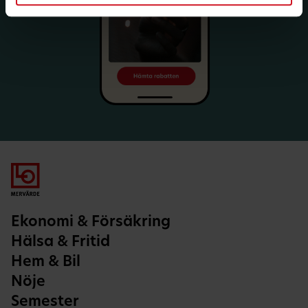
Ekonomi & Försäkring
Hälsa & Fritid
Hem & Bil
Nöje
Semester