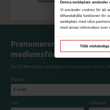
erbjudanden.
Denna webbplats använder 
Vi använder cookies för att 
tillhandahålla funktioner för
webbplats med våra partners 
med annan information som du 
Prenumerera på dina
Tillåt nödvändiga
medlemsförmåner.
Få LO Mervärdes nyhetsbrev varje månad till din in
E-post:
Län:
Förbund: