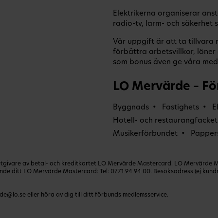
Elektrikerna organiserar anst
radio-tv, larm- och säkerhet
Vår uppgift är att ta tillvar
förbättra arbetsvillkor, lön
som bonus även ge våra medl
LO Mervärde – Fö
Byggnads
Fastighets
E
Hotell- och restaurangfacket
Musikerförbundet
Papper
ivare av betal- och kreditkortet LO Mervärde Mastercard. LO Mervärde Mast
lande ditt LO Mervärde Mastercard: Tel:
0771 94 94 00
. Besöksadress (ej kun
de@lo.se
eller höra av dig till ditt förbunds medlemsservice.