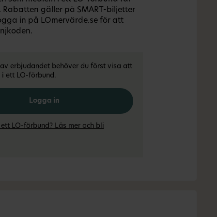
 Rabatten gäller på SMART-biljetter
ogga in på LOmervärde.se för att
njkoden.
l av erbjudandet behöver du först visa att
i ett LO-förbund.
Logga in
 ett LO-förbund? Läs mer och bli