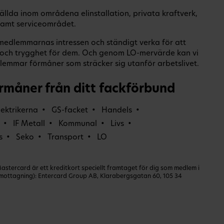
ällda inom områdena elinstallation, privata kraftverk,
 samt serviceområdet.
a medlemmarnas intressen och ständigt verka för att
er och trygghet för dem. Och genom LO-mervärde kan vi
emmar förmåner som sträcker sig utanför arbetslivet.
rmåner från ditt fackförbund
lektrikerna
GS-facket
Handels
IF Metall
Kommunal
Livs
s
Seko
Transport
LO
ercard är ett kreditkort speciellt framtaget för dig som medlem i
dmottagning): Entercard Group AB, Klarabergsgatan 60, 105 34