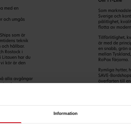
Om TT-Line
pa med en
Som marknadsled
Sverige och kont
ter och umgås
pålitlighet, kval
flotta av modern
Ships som är
Tillförlitlighet,
amtidens teknik
är med de princi
 och hållbar.
en snabb, grön o
ch Rostock i
mellan Tyskland
i Litauen har du
RoPax färjorna.
 vi kör är den
Rymliga hytter, 
SAVE-Bordshops m
å alla avgångar
överfarten till e
laipeda.
passagerare som
 du loggat in
ttline.com/sv
ing 0410-56200.
rvice)
Information
tter. Begränsat
 andra