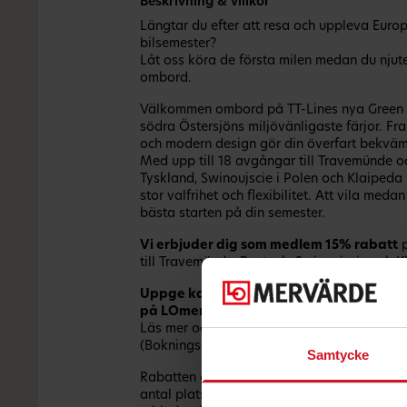
Beskrivning & villkor
Längtar du efter att resa och uppleva Euro
bilsemester?
Låt oss köra de första milen medan du nju
ombord.
Välkommen ombord på TT-Lines nya Green 
södra Östersjöns miljövänligaste färjor. Fr
och modern design gör din överfart bekväm
Med upp till 18 avgångar till Travemünde o
Tyskland, Swinoujscie i Polen och Klaipeda 
stor valfrihet och flexibilitet. Att vila medan
bästa starten på din semester.
Vi erbjuder dig som medlem
15% rabatt
p
till Travemünde, Rostock, Swinoujscie och K
Uppge kampanjkoden som blir synlig när
på LOmervärde.se, för att få rabatten.
Läs mer och boka på
www.ttline.se
eller r
(Bokningsavgift tillkommer vid personlig se
Samtycke
Rabatten gäller på SMART-biljetter samt hy
antal platser och kan inte kombineras med