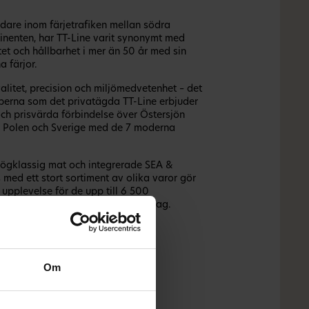
are inom färjetrafiken mellan södra
inenten, har TT-Line varit synonymt med
itet och hållbarhet i mer än 50 år med sin
a färjor.
 kvalitet, precision och miljömedvetenhet – det
perna som det privatägda TT-Line erbjuder
ch prisvärda förbindelse över Östersjön
, Polen och Sverige med de 7 moderna
högklassig mat och integrerade SEA &
ed ett stort sortiment av olika varor gör
n upplevelse för de upp till 6 500
 TT-Line kan transportera varje dag.
Om