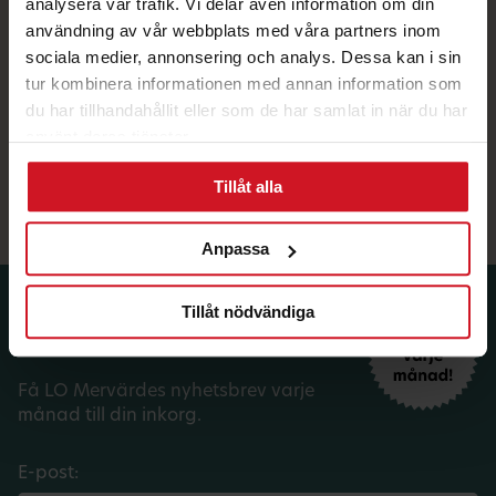
analysera vår trafik. Vi delar även information om din
användning av vår webbplats med våra partners inom
sociala medier, annonsering och analys. Dessa kan i sin
tur kombinera informationen med annan information som
du har tillhandahållit eller som de har samlat in när du har
använt deras tjänster.
15% rabatt hos Flügger
Tillåt alla
på tapeter
Anpassa
Tillåt nödvändiga
Prenumerera på dina
medlemsförmåner.
Få LO Mervärdes nyhetsbrev varje
månad till din inkorg.
E-post: