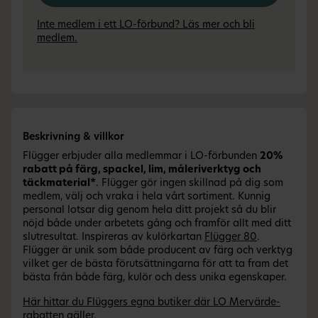
Inte medlem i ett LO-förbund? Läs mer och bli
medlem.
Beskrivning & villkor
Flügger erbjuder alla medlemmar i LO-förbunden
20%
rabatt på färg, spackel, lim, måleriverktyg och
täckmaterial*
. Flügger gör ingen skillnad på dig som
medlem, välj och vraka i hela vårt sortiment. Kunnig
personal lotsar dig genom hela ditt projekt så du blir
nöjd både under arbetets gång och framför allt med ditt
slutresultat. Inspireras av kulörkartan
Flügger 80
.
Flügger är unik som både producent av färg och verktyg
vilket ger de bästa förutsättningarna för att ta fram det
bästa från både färg, kulör och dess unika egenskaper.
Här hittar du Flüggers egna butiker där LO Mervärde-
rabatten gäller.