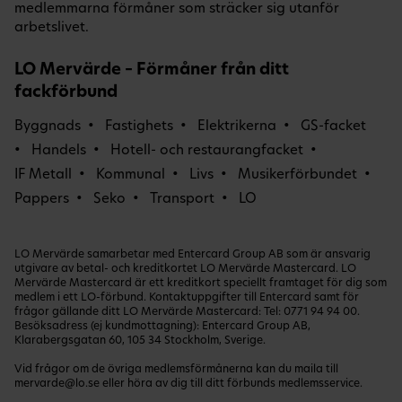
medlemmarna förmåner som sträcker sig utanför
arbetslivet.
LO Mervärde – Förmåner från ditt
fackförbund
Byggnads
Fastighets
Elektrikerna
GS-facket
Handels
Hotell- och restaurangfacket
IF Metall
Kommunal
Livs
Musikerförbundet
Pappers
Seko
Transport
LO
LO Mervärde samarbetar med Entercard Group AB som är ansvarig
utgivare av betal- och kreditkortet LO Mervärde Mastercard. LO
Mervärde Mastercard är ett kreditkort speciellt framtaget för dig som
medlem i ett LO-förbund. Kontaktuppgifter till Entercard samt för
frågor gällande ditt LO Mervärde Mastercard: Tel:
0771 94 94 00
.
Besöksadress (ej kundmottagning): Entercard Group AB,
Klarabergsgatan 60, 105 34 Stockholm, Sverige.
Vid frågor om de övriga medlemsförmånerna kan du maila till
mervarde@lo.se
eller höra av dig till ditt förbunds medlemsservice.