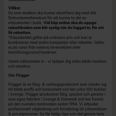
Villkor
Du som medlem ska kunna identifiera dig med ditt
förbundsmedlemskort för att kunna ta del av
erbjudandet i butik.
Vid köp online ska du uppge
rabattkoden som blir synlig när du loggat in, för att
få rabatten.
*Erbjudandet gäller på ordinarie pris och kan ej
kombineras med andra kampanjer eller rabatter. Gäller
ej på varor från externa leverantörer eller
beställningsvaror/maskiner.
Varmt välkommen in – vi hjälper dig måla både inomhus
och utomhus.
Om Flügger
Flügger är en färg- & verktygsproducent som vänder sig
till både proffs och konsument och har cirka 100 butiker
i Sverige. Flügger producerar färg, spackel och penslar i
sina egna fabriker i Sverige & Danmark och har funnits
på den svenska marknaden sedan 1994. Vi erbjuder
professionell vägledning och försäljning till yrkesmålare
& privatpersoner. Du får hjälp, tips och råd genom hela