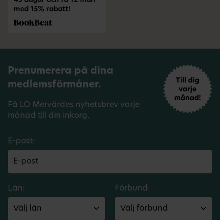
45 dagar och få 12 mån
med 15% rabatt!
Prenumerera på dina
medlemsförmåner.
Få LO Mervärdes nyhetsbrev varje
månad till din inkorg.
E-post:
Län:
Förbund: