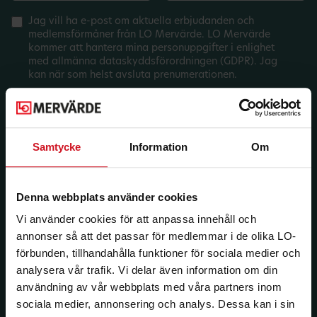
Jag vill ha e-post om aktuella erbjudanden och
medlemsförmåner från LO Mervärde. LO Mervärde
kommer att hantera mina personuppgifter i enlighet
med allmänna dataskyddsförordningen (GDPR). Jag
kan när som helst avsluta prenumerationen.
Samtycke
Information
Om
Denna webbplats använder cookies
Vi använder cookies för att anpassa innehåll och
annonser så att det passar för medlemmar i de olika LO-
förbunden, tillhandahålla funktioner för sociala medier och
analysera vår trafik. Vi delar även information om din
användning av vår webbplats med våra partners inom
sociala medier, annonsering och analys. Dessa kan i sin