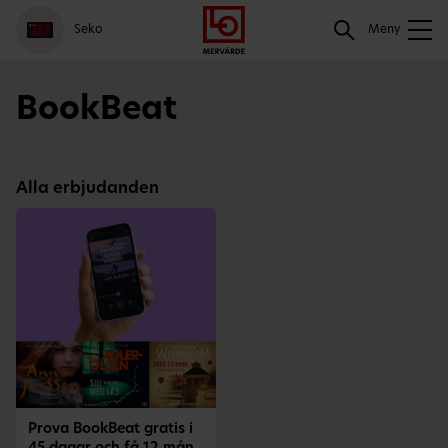
Gå
Logga
Hoppa
Sök
Seko
till
in
till
Meny
meny
innehåll
Sök
BookBeat
Alla erbjudanden
Prova BookBeat gratis i